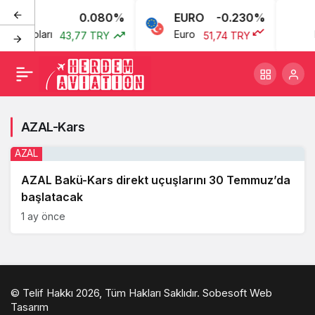
0.080%
EURO
-0.230%
kan Doları
Euro
B
43,77 TRY
51,74 TRY
AZAL-Kars
AZAL
AZAL Bakü-Kars direkt uçuşlarını 30 Temmuz’da
başlatacak
1 ay önce
© Telif Hakkı 2026, Tüm Hakları Saklıdır.
Sobesoft Web
Tasarım