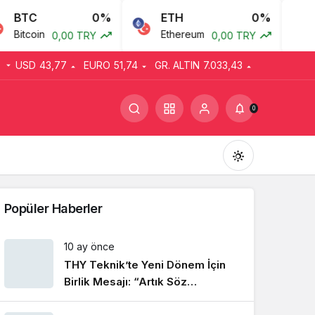
BTC
0%
ETH
0%
Bitcoin
Ethereum
A
0,00 TRY
0,00 TRY
USD
43,77
EURO
51,74
GR. ALTIN
7.033,43
0
Popüler Haberler
10 ay önce
THY Teknik’te Yeni Dönem İçin
Gündüz Modu
Gündüz modunu seçin.
Birlik Mesajı: “Artık Söz
Emekçinin”