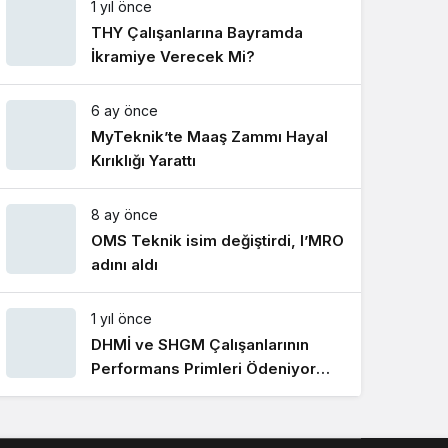
1 yıl önce
Gece Modu
Gece modunu seçin.
THY Çalışanlarına Bayramda
İkramiye Verecek Mi?
Sistem Modu
6 ay önce
Sistem modunu seçin.
MyTeknik’te Maaş Zammı Hayal
Kırıklığı Yarattı
8 ay önce
OMS Teknik isim değiştirdi, I’MRO
adını aldı
1 yıl önce
DHMİ ve SHGM Çalışanlarının
Performans Primleri Ödeniyor
Mu?