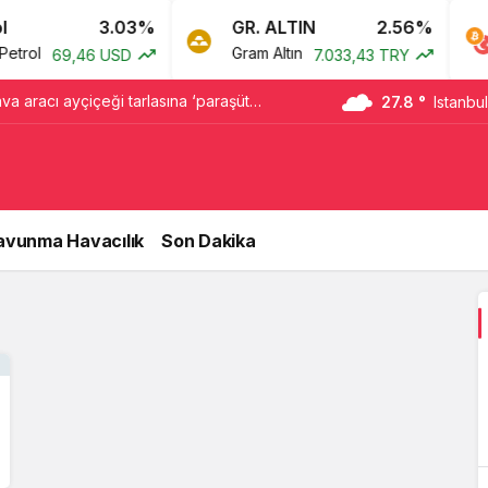
3.03%
GR. ALTIN
2.56%
rol
Gram Altın
69,46 USD
7.033,43 TRY
va aracı ayçiçeği tarlasına ‘paraşüt
27.8 °
Istanbul
avunma Havacılık
Son Dakika