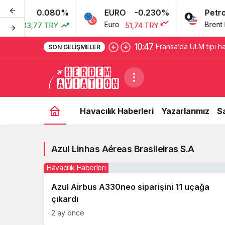
0.080%
EURO
-0.230%
Petrol
arı
Euro
Brent Pet
43,77 TRY
51,74 TRY
10:47
Fransa’da ULM tipi ha
SON GELIŞMELER
sistemini’ açarak indi
Havacılık Haberleri
Yazarlarımız
S
Azul Linhas Aéreas Brasileiras S.A
Havacılık Haberleri
Azul Airbus A330neo siparişini 11 uçağa
çıkardı
2 ay önce