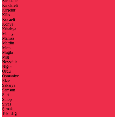
Kırıkkale
Kırklareli
Kırşehir
Kilis
Kocaeli
Konya
Kütahya
Malatya
Manisa
Mardin
Mersin
Muğla
Muş
Nevşehir
Niğde
Ordu
Osmaniye
Rize
Sakarya
Samsun
Siirt
Sinop
Sivas
Şırnak
Tekirdağ