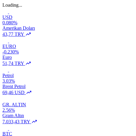
Loading...
USD
0.080%
Amerikan Doları
43,77 TRY
EURO
-0.230%
Euro
51,74 TRY
Petrol
3.03%
Brent Petrol
69,46 USD
GR. ALTIN
2.56%
Gram Altın
7.033,43 TRY
BTC