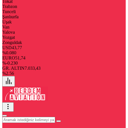
Tokat
Trabzon
Tunceli
Şanlıurfa
Uşak
Van
Yalova
Yozgat
Zonguldak
USD
43,77
%0.080
EURO
51,74
%-0.230
GR. ALTIN
7.033,43
%2.56