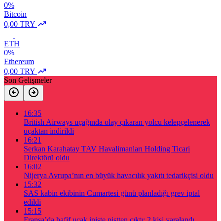
0%
Bitcoin
0,00 TRY
ETH
0%
Ethereum
0,00 TRY
Son Gelişmeler
16:35
British Airways uçağında olay çıkaran yolcu kelepçelenerek
uçaktan indirildi
16:21
Serkan Karahatay TAV Havalimanları Holding Ticari
Direktörü oldu
16:02
Nijerya Avrupa’nın en büyük havacılık yakıtı tedarikçisi oldu
15:32
SAS kabin ekibinin Cumartesi günü planladığı grev iptal
edildi
15:15
Fransa’da hafif uçak inişte pistten çıktı: 2 kişi yaralandı