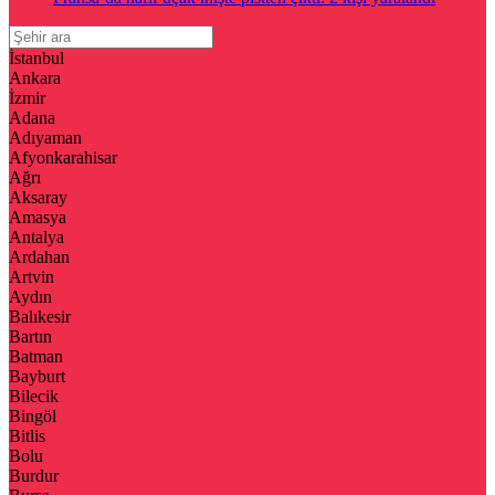
İstanbul
Ankara
İzmir
Adana
Adıyaman
Afyonkarahisar
Ağrı
Aksaray
Amasya
Antalya
Ardahan
Artvin
Aydın
Balıkesir
Bartın
Batman
Bayburt
Bilecik
Bingöl
Bitlis
Bolu
Burdur