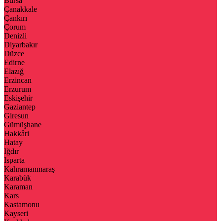
Bursa
Çanakkale
Çankırı
Çorum
Denizli
Diyarbakır
Düzce
Edirne
Elazığ
Erzincan
Erzurum
Eskişehir
Gaziantep
Giresun
Gümüşhane
Hakkâri
Hatay
Iğdır
Isparta
Kahramanmaraş
Karabük
Karaman
Kars
Kastamonu
Kayseri