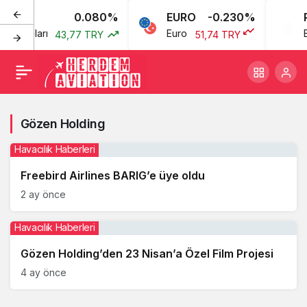
0.080%
EURO
-0.230%
P
kan Doları
Euro
B
43,77 TRY
51,74 TRY
Gözen Holding
Havacılık Haberleri
Freebird Airlines BARIG’e üye oldu
2 ay önce
Havacılık Haberleri
Gözen Holding’den 23 Nisan’a Özel Film Projesi
4 ay önce