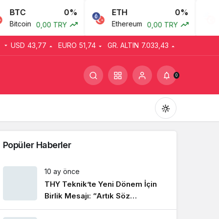
BTC
0%
ETH
0%
U
Bitcoin
Ethereum
A
0,00 TRY
0,00 TRY
USD
43,77
EURO
51,74
GR. ALTIN
7.033,43
0
Popüler Haberler
10 ay önce
THY Teknik’te Yeni Dönem İçin
Gündüz Modu
Gündüz modunu seçin.
Birlik Mesajı: “Artık Söz
Emekçinin”