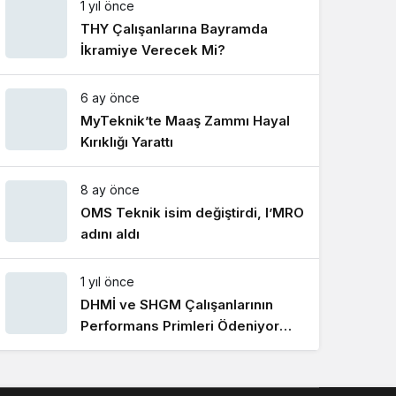
1 yıl önce
Gece Modu
Gece modunu seçin.
THY Çalışanlarına Bayramda
İkramiye Verecek Mi?
Sistem Modu
6 ay önce
Sistem modunu seçin.
MyTeknik’te Maaş Zammı Hayal
Kırıklığı Yarattı
8 ay önce
OMS Teknik isim değiştirdi, I’MRO
adını aldı
1 yıl önce
DHMİ ve SHGM Çalışanlarının
Performans Primleri Ödeniyor
Mu?