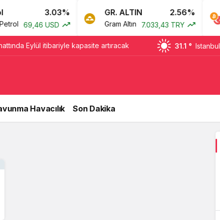
3.03%
GR. ALTIN
2.56%
rol
Gram Altın
69,46 USD
7.033,43 TRY
ttında Eylül itibariyle kapasite artıracak
31.1 °
Istanbul
avunma Havacılık
Son Dakika