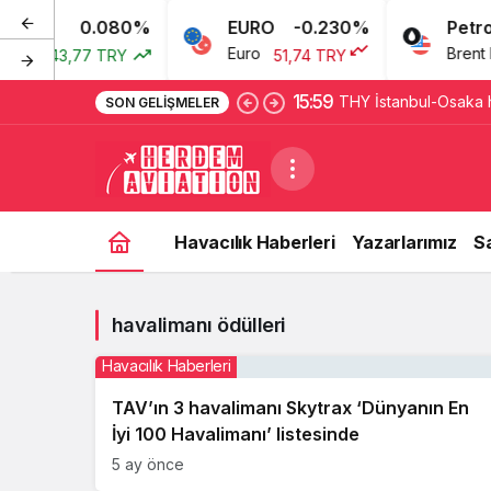
0.080%
EURO
-0.230%
Petrol
arı
Euro
Brent Pet
43,77 TRY
51,74 TRY
15:59
THY İstanbul-Osaka ha
SON GELIŞMELER
Havacılık Haberleri
Yazarlarımız
S
havalimanı ödülleri
Havacılık Haberleri
TAV’ın 3 havalimanı Skytrax ‘Dünyanın En
İyi 100 Havalimanı’ listesinde
5 ay önce