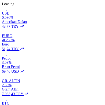
Loading...
USD
0.080%
Amerikan Doları
43,77 TRY
EURO
-0.230%
Euro
51,74 TRY
Petrol
3.03%
Brent Petrol
69,46 USD
GR. ALTIN
2.56%
Gram Altın
7.033,43 TRY
BTC