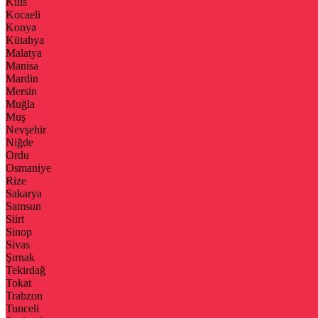
Kilis
Kocaeli
Konya
Kütahya
Malatya
Manisa
Mardin
Mersin
Muğla
Muş
Nevşehir
Niğde
Ordu
Osmaniye
Rize
Sakarya
Samsun
Siirt
Sinop
Sivas
Şırnak
Tekirdağ
Tokat
Trabzon
Tunceli