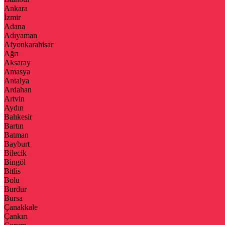
Ankara
İzmir
Adana
Adıyaman
Afyonkarahisar
Ağrı
Aksaray
Amasya
Antalya
Ardahan
Artvin
Aydın
Balıkesir
Bartın
Batman
Bayburt
Bilecik
Bingöl
Bitlis
Bolu
Burdur
Bursa
Çanakkale
Çankırı