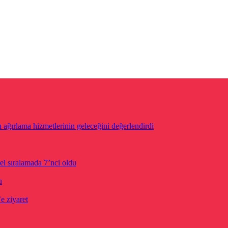
ğırlama hizmetlerinin geleceğini değerlendirdi
el sıralamada 7’nci oldu
u
 ziyaret