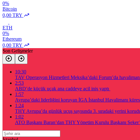
0%
Bitcoin
0,00 TRY
ETH
0%
Ethereum
0,00 TRY
Son Gelişmeler
10:30
TAV Operasyon Hizmetleri Meksika’daki Forum’da havalimanı a
2:53
ABD’de küçük uçak ana caddeye acil iniş yaptı
1:57
Avrupa’daki liderliğini koruyan İGA İstanbul Havalimanı küres
1:24
THY Avrupa’da günlük uçuş sayısında 3. sıradaki yerini korud
1:02
ATO Başkanı Baran’dan THY Yönetim Kurulu Başkanı Şeker’e
İstanbul