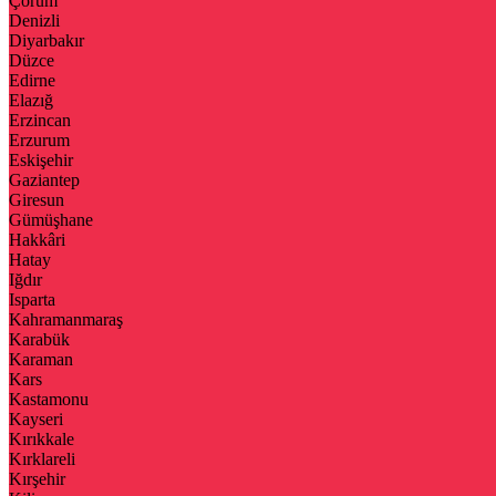
Çorum
Denizli
Diyarbakır
Düzce
Edirne
Elazığ
Erzincan
Erzurum
Eskişehir
Gaziantep
Giresun
Gümüşhane
Hakkâri
Hatay
Iğdır
Isparta
Kahramanmaraş
Karabük
Karaman
Kars
Kastamonu
Kayseri
Kırıkkale
Kırklareli
Kırşehir