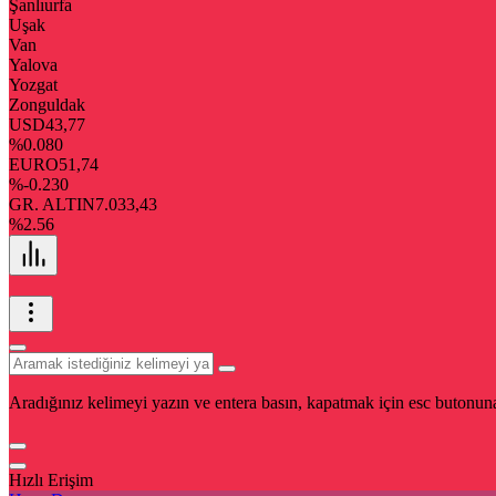
Şanlıurfa
Uşak
Van
Yalova
Yozgat
Zonguldak
USD
43,77
%0.080
EURO
51,74
%-0.230
GR. ALTIN
7.033,43
%2.56
Aradığınız kelimeyi yazın ve entera basın, kapatmak için esc butonuna
Hızlı Erişim