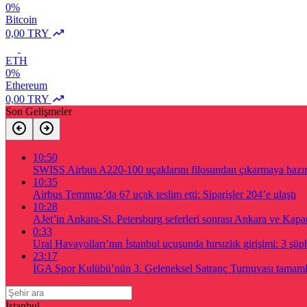
0%
Bitcoin
0,00 TRY
ETH
0%
Ethereum
0,00 TRY
Son Gelişmeler
10:50
SWISS Airbus A220-100 uçaklarını filosundan çıkarmaya hazır
10:35
Airbus Temmuz’da 67 uçak teslim etti: Siparişler 204’e ulaştı
10:28
AJet’in Ankara-St. Petersburg seferleri sonrası Ankara ve Kapa
0:33
Ural Havayolları’nın İstanbul uçuşunda hırsızlık girişimi: 3 şüph
23:17
İGA Spor Kulübü’nün 3. Geleneksel Satranç Turnuvası tamam
İstanbul