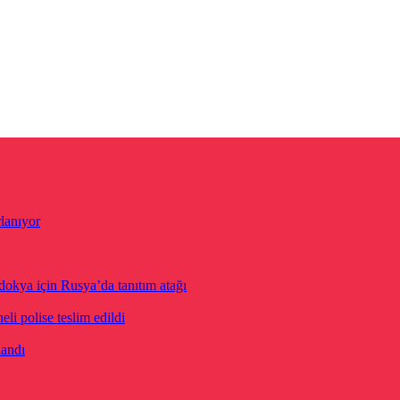
lanıyor
dokya için Rusya’da tanıtım atağı
eli polise teslim edildi
landı