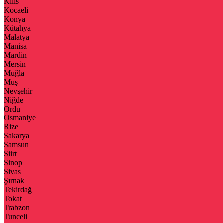
Kilis
Kocaeli
Konya
Kütahya
Malatya
Manisa
Mardin
Mersin
Muğla
Muş
Nevşehir
Niğde
Ordu
Osmaniye
Rize
Sakarya
Samsun
Siirt
Sinop
Sivas
Şırnak
Tekirdağ
Tokat
Trabzon
Tunceli