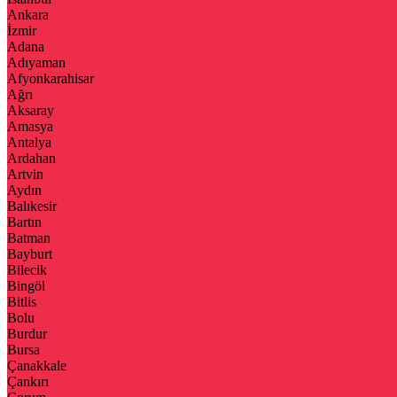
Ankara
İzmir
Adana
Adıyaman
Afyonkarahisar
Ağrı
Aksaray
Amasya
Antalya
Ardahan
Artvin
Aydın
Balıkesir
Bartın
Batman
Bayburt
Bilecik
Bingöl
Bitlis
Bolu
Burdur
Bursa
Çanakkale
Çankırı