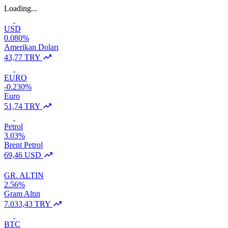
Loading...
USD
0.080%
Amerikan Doları
43,77 TRY
EURO
-0.230%
Euro
51,74 TRY
Petrol
3.03%
Brent Petrol
69,46 USD
GR. ALTIN
2.56%
Gram Altın
7.033,43 TRY
BTC