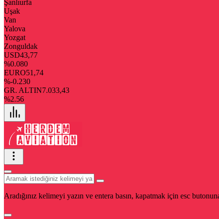
Şanlıurfa
Uşak
Van
Yalova
Yozgat
Zonguldak
USD
43,77
%0.080
EURO
51,74
%-0.230
GR. ALTIN
7.033,43
%2.56
Aradığınız kelimeyi yazın ve entera basın, kapatmak için esc butonuna