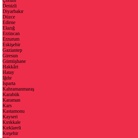
Çorum
Denizli
Diyarbakır
Düzce
Edirne
Elazığ
Erzincan
Erzurum
Eskişehir
Gaziantep
Giresun
Gümüşhane
Hakkâri
Hatay
Iğdır
Isparta
Kahramanmaraş
Karabük
Karaman
Kars
Kastamonu
Kayseri
Kırıkkale
Kırklareli
Kırşehir