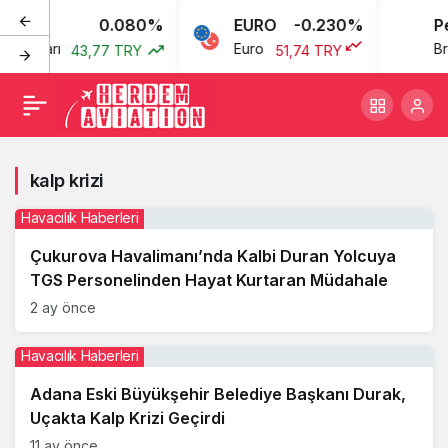
0.080%
EURO
-0.230%
Pe
n Doları
Euro
Bre
43,77 TRY
51,74 TRY
kalp krizi
Havacılık Haberleri
Çukurova Havalimanı’nda Kalbi Duran Yolcuya
TGS Personelinden Hayat Kurtaran Müdahale
2 ay önce
Havacılık Haberleri
Adana Eski Büyükşehir Belediye Başkanı Durak,
Uçakta Kalp Krizi Geçirdi
11 ay önce