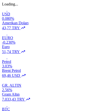
Loading...
USD
0.080%
Amerikan Doları
43,77 TRY
EURO
-0.230%
Euro
51,74 TRY
Petrol
3.03%
Brent Petrol
69,46 USD
GR. ALTIN
2.56%
Gram Altın
7.033,43 TRY
BTC