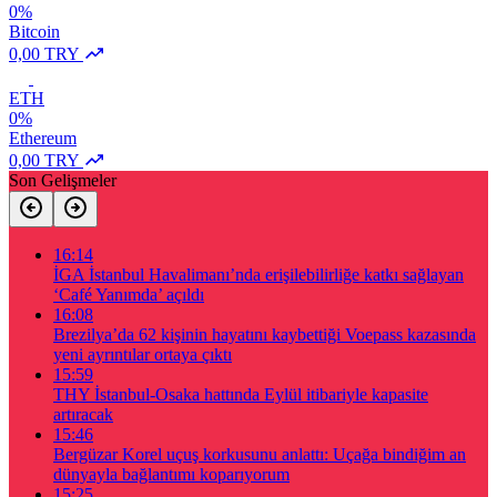
0%
Bitcoin
0,00 TRY
ETH
0%
Ethereum
0,00 TRY
Son Gelişmeler
16:14
İGA İstanbul Havalimanı’nda erişilebilirliğe katkı sağlayan
‘Café Yanımda’ açıldı
16:08
Brezilya’da 62 kişinin hayatını kaybettiği Voepass kazasında
yeni ayrıntılar ortaya çıktı
15:59
THY İstanbul-Osaka hattında Eylül itibariyle kapasite
artıracak
15:46
Bergüzar Korel uçuş korkusunu anlattı: Uçağa bindiğim an
dünyayla bağlantımı koparıyorum
15:25