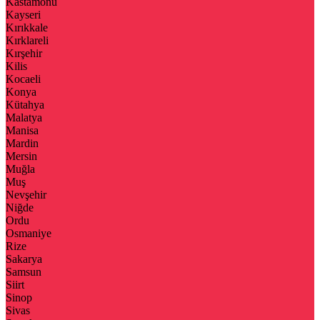
Kastamonu
Kayseri
Kırıkkale
Kırklareli
Kırşehir
Kilis
Kocaeli
Konya
Kütahya
Malatya
Manisa
Mardin
Mersin
Muğla
Muş
Nevşehir
Niğde
Ordu
Osmaniye
Rize
Sakarya
Samsun
Siirt
Sinop
Sivas