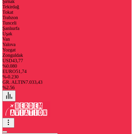
Şırnak
Tekirdağ
Tokat
Trabzon
Tunceli
Şanlıurfa
Uşak
Van
Yalova
Yozgat
Zonguldak
USD
43,77
%0.080
EURO
51,74
%-0.230
GR. ALTIN
7.033,43
%2.56