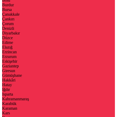
Bolu
Burdur
Bursa
Çanakkale
Çankırı
Çorum
Denizli
Diyarbakır
Düzce
Edirne
Elazığ
Erzincan
Erzurum
Eskişehir
Gaziantep
Giresun
Gümüşhane
Hakkâri
Hatay
Iğdır
Isparta
Kahramanmaraş
Karabük
Karaman
Kars