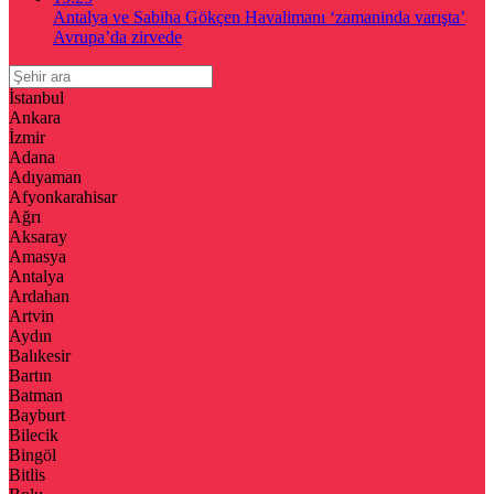
Antalya ve Sabiha Gökçen Havalimanı ‘zamaninda varışta’
Avrupa’da zirvede
İstanbul
Ankara
İzmir
Adana
Adıyaman
Afyonkarahisar
Ağrı
Aksaray
Amasya
Antalya
Ardahan
Artvin
Aydın
Balıkesir
Bartın
Batman
Bayburt
Bilecik
Bingöl
Bitlis