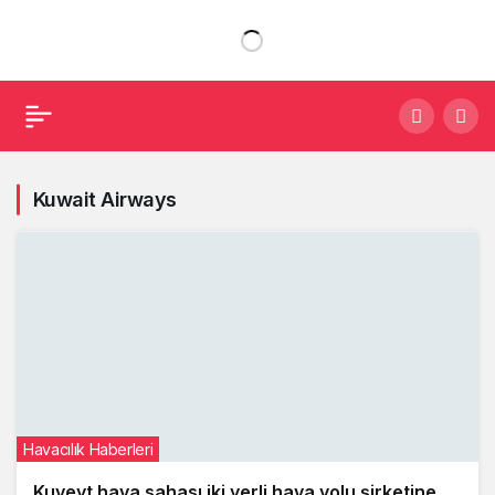
Kuwait Airways
Havacılık Haberleri
Kuveyt hava sahası iki yerli hava yolu şirketine