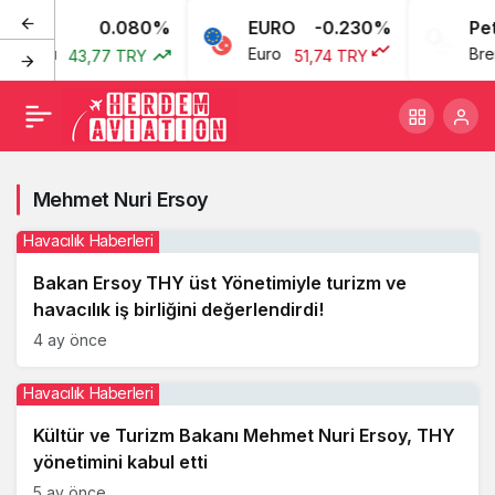
0.080%
EURO
-0.230%
Pet
 Doları
Euro
Bren
43,77 TRY
51,74 TRY
Mehmet Nuri Ersoy
Havacılık Haberleri
Bakan Ersoy THY üst Yönetimiyle turizm ve
havacılık iş birliğini değerlendirdi!
4 ay önce
Havacılık Haberleri
Kültür ve Turizm Bakanı Mehmet Nuri Ersoy, THY
yönetimini kabul etti
5 ay önce