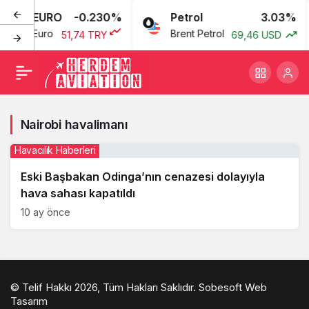
EURO
-0.230%
Petrol
3.03%
Euro
Brent Petrol
51,74 TRY
69,46 USD
Nairobi havalimanı
Havacılık Haberleri
Eski Başbakan Odinga’nın cenazesi dolayıyla
hava sahası kapatıldı
10 ay önce
© Telif Hakkı 2026, Tüm Hakları Saklıdır.
Sobesoft Web
Tasarım