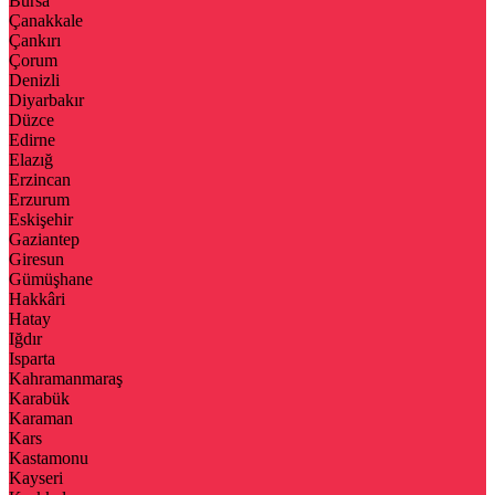
Bursa
Çanakkale
Çankırı
Çorum
Denizli
Diyarbakır
Düzce
Edirne
Elazığ
Erzincan
Erzurum
Eskişehir
Gaziantep
Giresun
Gümüşhane
Hakkâri
Hatay
Iğdır
Isparta
Kahramanmaraş
Karabük
Karaman
Kars
Kastamonu
Kayseri