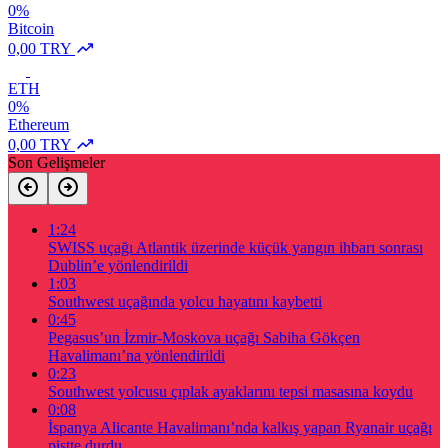
0%
Bitcoin
0,00 TRY
ETH
0%
Ethereum
0,00 TRY
Son Gelişmeler
1:24
SWISS uçağı Atlantik üzerinde küçük yangın ihbarı sonrası
Dublin’e yönlendirildi
1:03
Southwest uçağında yolcu hayatını kaybetti
0:45
Pegasus’un İzmir-Moskova uçağı Sabiha Gökçen
Havalimanı’na yönlendirildi
0:23
Southwest yolcusu çıplak ayaklarını tepsi masasına koydu
0:08
İspanya Alicante Havalimanı’nda kalkış yapan Ryanair uçağı
pistte durdu