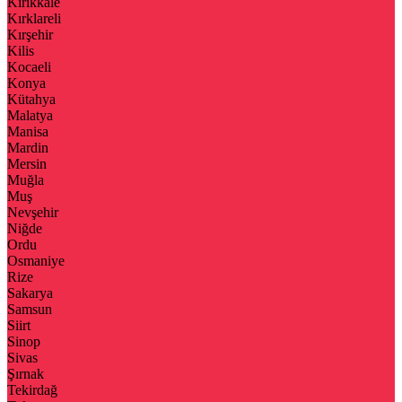
Kırıkkale
Kırklareli
Kırşehir
Kilis
Kocaeli
Konya
Kütahya
Malatya
Manisa
Mardin
Mersin
Muğla
Muş
Nevşehir
Niğde
Ordu
Osmaniye
Rize
Sakarya
Samsun
Siirt
Sinop
Sivas
Şırnak
Tekirdağ