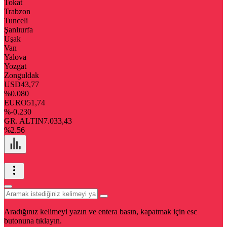
Tokat
Trabzon
Tunceli
Şanlıurfa
Uşak
Van
Yalova
Yozgat
Zonguldak
USD
43,77
%0.080
EURO
51,74
%-0.230
GR. ALTIN
7.033,43
%2.56
Aradığınız kelimeyi yazın ve entera basın, kapatmak için esc
butonuna tıklayın.