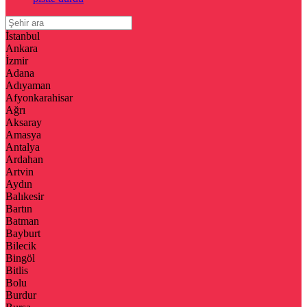
İstanbul
Ankara
İzmir
Adana
Adıyaman
Afyonkarahisar
Ağrı
Aksaray
Amasya
Antalya
Ardahan
Artvin
Aydın
Balıkesir
Bartın
Batman
Bayburt
Bilecik
Bingöl
Bitlis
Bolu
Burdur