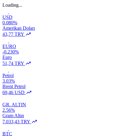
Loading...
USD
0.080%
Amerikan Doları
43,77 TRY
EURO
-0.230%
Euro
51,74 TRY
Petrol
3.03%
Brent Petrol
69,46 USD
GR. ALTIN
2.56%
Gram Altın
7.033,43 TRY
BTC