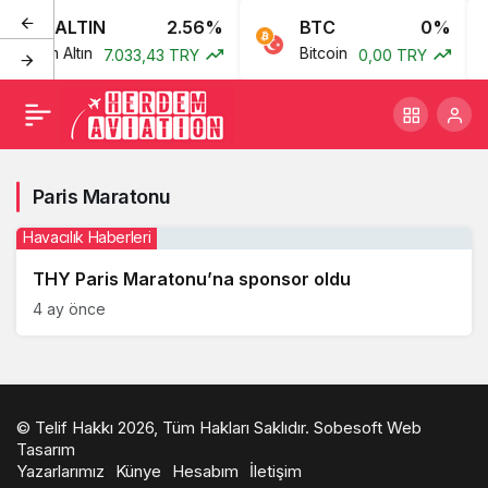
GR. ALTIN
2.56%
BTC
0%
Gram Altın
Bitcoin
7.033,43 TRY
0,00 TRY
Paris Maratonu
Havacılık Haberleri
THY Paris Maratonu’na sponsor oldu
4 ay önce
© Telif Hakkı 2026, Tüm Hakları Saklıdır.
Sobesoft Web
Tasarım
Yazarlarımız
Künye
Hesabım
İletişim