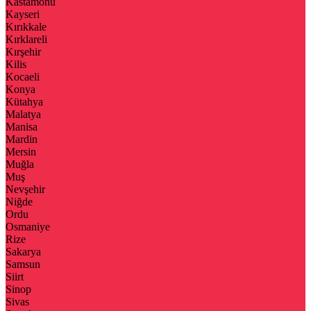
Kastamonu
Kayseri
Kırıkkale
Kırklareli
Kırşehir
Kilis
Kocaeli
Konya
Kütahya
Malatya
Manisa
Mardin
Mersin
Muğla
Muş
Nevşehir
Niğde
Ordu
Osmaniye
Rize
Sakarya
Samsun
Siirt
Sinop
Sivas