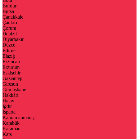
Bolu
Burdur
Bursa
Çanakkale
Çankırı
Çorum
Denizli
Diyarbakır
Düzce
Edirne
Elazığ
Erzincan
Erzurum
Eskişehir
Gaziantep
Giresun
Gümüşhane
Hakkâri
Hatay
Iğdır
Isparta
Kahramanmaraş
Karabük
Karaman
Kars