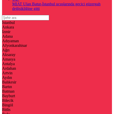
MIAT Ulan Batur-İstanbul uçuşlarında geçici güzergah
değişikliğine gitti
İstanbul
Ankara
İzmir
Adana
Adıyaman
Afyonkarahisar
Ağrı
Aksaray
Amasya
Antalya
Ardahan
Artvin
Aydın
Balıkesir
Bartın
Batman
Bayburt
Bilecik
Bingöl
Bitlis