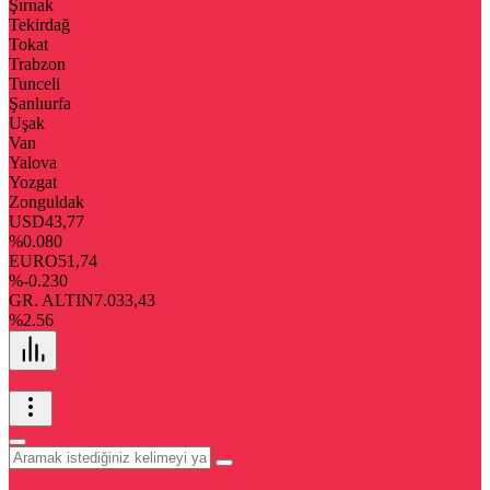
Şırnak
Tekirdağ
Tokat
Trabzon
Tunceli
Şanlıurfa
Uşak
Van
Yalova
Yozgat
Zonguldak
USD
43,77
%0.080
EURO
51,74
%-0.230
GR. ALTIN
7.033,43
%2.56