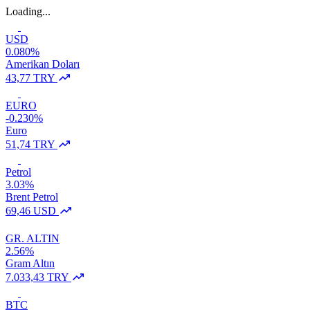
Loading...
USD
0.080%
Amerikan Doları
43,77 TRY
EURO
-0.230%
Euro
51,74 TRY
Petrol
3.03%
Brent Petrol
69,46 USD
GR. ALTIN
2.56%
Gram Altın
7.033,43 TRY
BTC