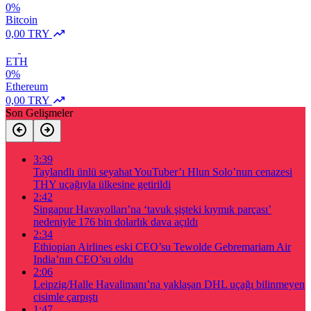
0%
Bitcoin
0,00 TRY
ETH
0%
Ethereum
0,00 TRY
Son Gelişmeler
3:39
Taylandlı ünlü seyahat YouTuber’ı Hlun Solo’nun cenazesi
THY uçağıyla ülkesine getirildi
2:42
Singapur Havayolları’na ‘tavuk şişteki kıymık parçası’
nedeniyle 176 bin dolarlık dava açıldı
2:34
Ethiopian Airlines eski CEO’su Tewolde Gebremariam Air
India’nın CEO’su oldu
2:06
Leipzig/Halle Havalimanı’na yaklaşan DHL uçağı bilinmeyen
cisimle çarpıştı
1:47