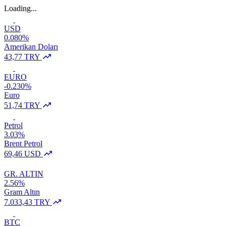
Loading...
USD
0.080%
Amerikan Doları
43,77 TRY
EURO
-0.230%
Euro
51,74 TRY
Petrol
3.03%
Brent Petrol
69,46 USD
GR. ALTIN
2.56%
Gram Altın
7.033,43 TRY
BTC