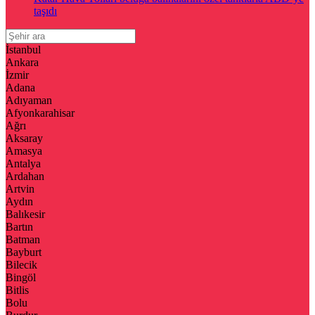
taşıdı
İstanbul
Ankara
İzmir
Adana
Adıyaman
Afyonkarahisar
Ağrı
Aksaray
Amasya
Antalya
Ardahan
Artvin
Aydın
Balıkesir
Bartın
Batman
Bayburt
Bilecik
Bingöl
Bitlis
Bolu