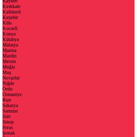
Kayseri
Kırıkkale
Kırklareli
Kırşehir
Kilis
Kocaeli
Konya
Kütahya
Malatya
Manisa
Mardin
Mersin
Muğla
Muş
Nevşehir
Niğde
Ordu
Osmaniye
Rize
Sakarya
Samsun
Siirt
Sinop
Sivas
Şırnak