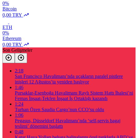
0%
Bitcoin
0,00 TRY
ETH
0%
Ethereum
0,00 TRY
Son Gelişmeler
2:18
San Francisco Havalimanı’nda uçakların paralel pistlere
inişleri 12 Ağustos’ta yeniden başlıyor
1:46
Pursaklar-Esenboğa Havalimanı Raylı Sistem Hattı İhalesi’ni
Fernas İnşaat-Tekfen İnşaat İş Ortaklığı kazandı
1:24
Turhan Özen Saudia Cargo’nun CCO’su oldu
1:06
Pegasus, Düsseldorf Havalimanı’nda ‘self-servis bagaj
teslimi’ dönemini başlattı
0:48
Katar Hava Yolları beluga balinalarını özel tanklarla ABD’ye