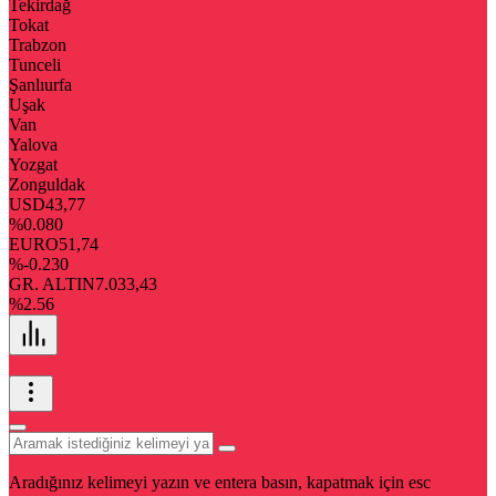
Tekirdağ
Tokat
Trabzon
Tunceli
Şanlıurfa
Uşak
Van
Yalova
Yozgat
Zonguldak
USD
43,77
%0.080
EURO
51,74
%-0.230
GR. ALTIN
7.033,43
%2.56
Aradığınız kelimeyi yazın ve entera basın, kapatmak için esc