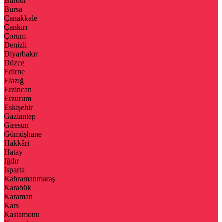
Burdur
Bursa
Çanakkale
Çankırı
Çorum
Denizli
Diyarbakır
Düzce
Edirne
Elazığ
Erzincan
Erzurum
Eskişehir
Gaziantep
Giresun
Gümüşhane
Hakkâri
Hatay
Iğdır
Isparta
Kahramanmaraş
Karabük
Karaman
Kars
Kastamonu