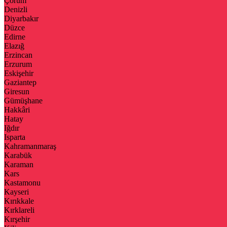
Çorum
Denizli
Diyarbakır
Düzce
Edirne
Elazığ
Erzincan
Erzurum
Eskişehir
Gaziantep
Giresun
Gümüşhane
Hakkâri
Hatay
Iğdır
Isparta
Kahramanmaraş
Karabük
Karaman
Kars
Kastamonu
Kayseri
Kırıkkale
Kırklareli
Kırşehir