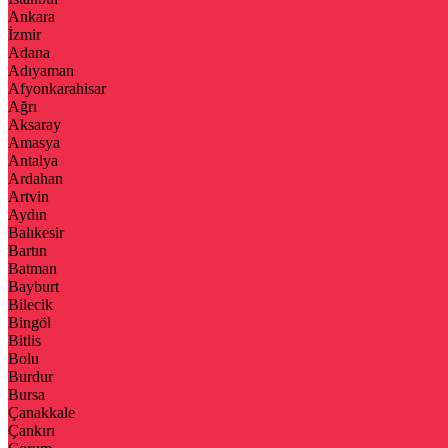
Ankara
İzmir
Adana
Adıyaman
Afyonkarahisar
Ağrı
Aksaray
Amasya
Antalya
Ardahan
Artvin
Aydın
Balıkesir
Bartın
Batman
Bayburt
Bilecik
Bingöl
Bitlis
Bolu
Burdur
Bursa
Çanakkale
Çankırı