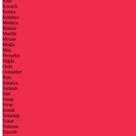
Kilis
Kocaeli
Konya
Kütahya
Malatya
Manisa
Mardin
Mersin
Muğla
Muş
Nevşehir
Niğde
Ordu
Osmaniye
Rize
Sakarya
Samsun
Siirt
Sinop
Sivas
Şırnak
Tekirdağ
Tokat
Trabzon
Tunceli