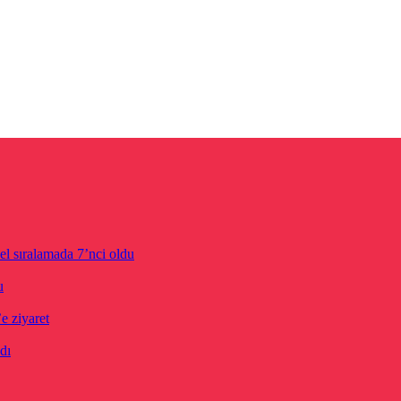
el sıralamada 7’nci oldu
u
 ziyaret
dı