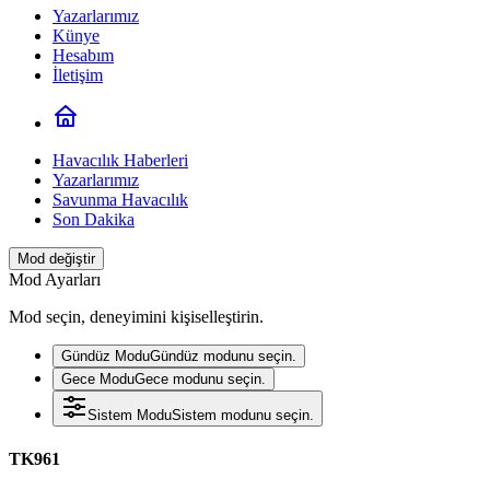
Yazarlarımız
Künye
Hesabım
İletişim
Havacılık Haberleri
Yazarlarımız
Savunma Havacılık
Son Dakika
Mod değiştir
Mod Ayarları
Mod seçin, deneyimini kişiselleştirin.
Gündüz Modu
Gündüz modunu seçin.
Gece Modu
Gece modunu seçin.
Sistem Modu
Sistem modunu seçin.
TK961