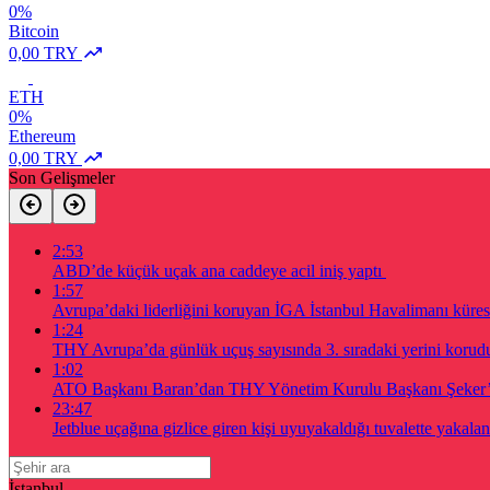
0%
Bitcoin
0,00 TRY
ETH
0%
Ethereum
0,00 TRY
Son Gelişmeler
2:53
ABD’de küçük uçak ana caddeye acil iniş yaptı
1:57
Avrupa’daki liderliğini koruyan İGA İstanbul Havalimanı küres
1:24
THY Avrupa’da günlük uçuş sayısında 3. sıradaki yerini korud
1:02
ATO Başkanı Baran’dan THY Yönetim Kurulu Başkanı Şeker’e
23:47
Jetblue uçağına gizlice giren kişi uyuyakaldığı tuvalette yakalan
İstanbul