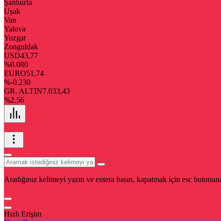
Şanlıurfa
Uşak
Van
Yalova
Yozgat
Zonguldak
USD
43,77
%0.080
EURO
51,74
%-0.230
GR. ALTIN
7.033,43
%2.56
Aradığınız kelimeyi yazın ve entera basın, kapatmak için esc butonuna
Hızlı Erişim