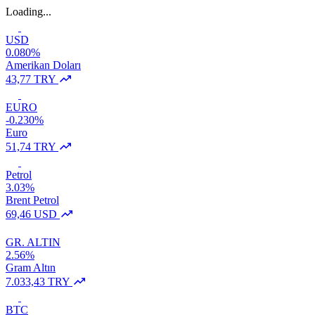
Loading...
USD
0.080%
Amerikan Doları
43,77 TRY
EURO
-0.230%
Euro
51,74 TRY
Petrol
3.03%
Brent Petrol
69,46 USD
GR. ALTIN
2.56%
Gram Altın
7.033,43 TRY
BTC