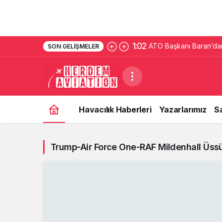
1:02
ATO Başkanı Baran’dan
SON GELIŞMELER
Havacılık Haberleri
Yazarlarımız
S
Trump-Air Force One-RAF Mildenhall Üss