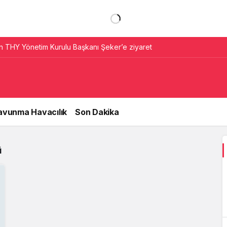
 THY Yönetim Kurulu Başkanı Şeker’e ziyaret
avunma Havacılık
Son Dakika
ü