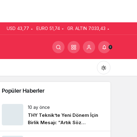
USD
43,77
EURO
51,74
GR. ALTIN
7.033,43
0
Popüler Haberler
10 ay önce
THY Teknik’te Yeni Dönem İçin
Gündüz Modu
Gündüz modunu seçin.
Birlik Mesajı: “Artık Söz
Emekçinin”