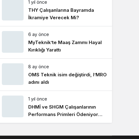
1 yıl önce
Gece Modu
Gece modunu seçin.
THY Çalışanlarına Bayramda
İkramiye Verecek Mi?
Sistem Modu
6 ay önce
Sistem modunu seçin.
MyTeknik’te Maaş Zammı Hayal
Kırıklığı Yarattı
8 ay önce
OMS Teknik isim değiştirdi, I’MRO
adını aldı
1 yıl önce
DHMİ ve SHGM Çalışanlarının
Performans Primleri Ödeniyor
Mu?