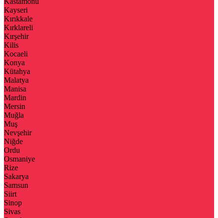
Kastamonu
Kayseri
Kırıkkale
Kırklareli
Kırşehir
Kilis
Kocaeli
Konya
Kütahya
Malatya
Manisa
Mardin
Mersin
Muğla
Muş
Nevşehir
Niğde
Ordu
Osmaniye
Rize
Sakarya
Samsun
Siirt
Sinop
Sivas