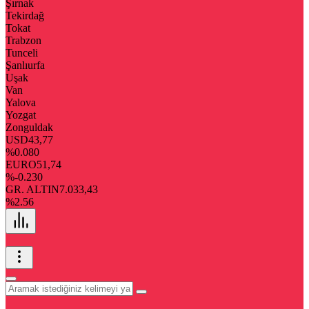
Şırnak
Tekirdağ
Tokat
Trabzon
Tunceli
Şanlıurfa
Uşak
Van
Yalova
Yozgat
Zonguldak
USD
43,77
%0.080
EURO
51,74
%-0.230
GR. ALTIN
7.033,43
%2.56