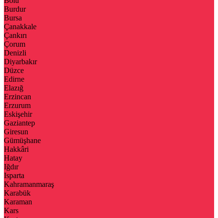
Bolu
Burdur
Bursa
Çanakkale
Çankırı
Çorum
Denizli
Diyarbakır
Düzce
Edirne
Elazığ
Erzincan
Erzurum
Eskişehir
Gaziantep
Giresun
Gümüşhane
Hakkâri
Hatay
Iğdır
Isparta
Kahramanmaraş
Karabük
Karaman
Kars