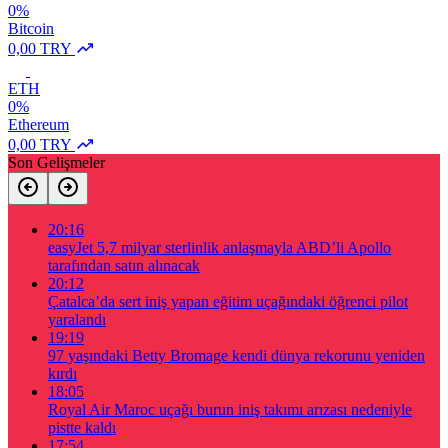
0%
Bitcoin
0,00 TRY
ETH
0%
Ethereum
0,00 TRY
Son Gelişmeler
20:16
easyJet 5,7 milyar sterlinlik anlaşmayla ABD’li Apollo
tarafından satın alınacak
20:12
Çatalca’da sert iniş yapan eğitim uçağındaki öğrenci pilot
yaralandı
19:19
97 yaşındaki Betty Bromage kendi dünya rekorunu yeniden
kırdı
18:05
Royal Air Maroc uçağı burun iniş takımı arızası nedeniyle
pistte kaldı
17:54