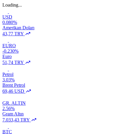
Loading...
USD
0.080%
Amerikan Doları
43,77 TRY
EURO
-0.230%
Euro
51,74 TRY
Petrol
3.03%
Brent Petrol
69,46 USD
GR. ALTIN
2.56%
Gram Altın
7.033,43 TRY
BTC