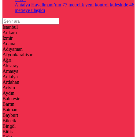
Antalya Havalimanı’nın 77 metrelik yeni kontrol kulesinde 46
metreye ulaşıldı
İstanbul
Ankara
İzmir
Adana
Adıyaman
Afyonkarahisar
Ağrı
Aksaray
Amasya
Antalya
Ardahan
Artvin
Aydın
Balıkesir
Bartın
Batman
Bayburt
Bilecik
Bingöl
Bitlis