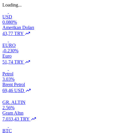
Loading...
USD
0.080%
Amerikan Doları
43,77 TRY
EURO
-0.230%
Euro
51,74 TRY
Petrol
3.03%
Brent Petrol
69,46 USD
GR. ALTIN
2.56%
Gram Altın
7.033,43 TRY
BTC