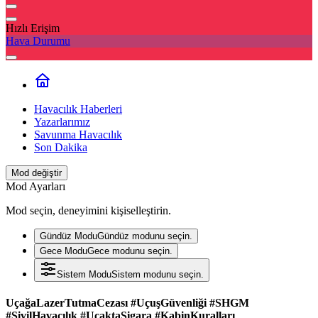
Hızlı Erişim
Hava Durumu
Havacılık Haberleri
Yazarlarımız
Savunma Havacılık
Son Dakika
Mod değiştir
Mod Ayarları
Mod seçin, deneyimini kişiselleştirin.
Gündüz Modu
Gündüz modunu seçin.
Gece Modu
Gece modunu seçin.
Sistem Modu
Sistem modunu seçin.
UçağaLazerTutmaCezası #UçuşGüvenliği #SHGM
#SivilHavacılık #UçaktaSigara #KabinKuralları