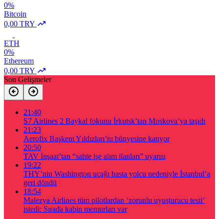
0%
Bitcoin
0,00 TRY
ETH
0%
Ethereum
0,00 TRY
Son Gelişmeler
21:40
S7 Airlines 2 Baykal fokunu İrkutsk’tan Moskova’ya taşıdı
21:23
Aerofix Başkent Yıldızları’nı bünyesine katıyor
20:50
TAV İnşaat’tan “sahte işe alım ilanları” uyarısı
19:22
THY’nin Washington uçağı hasta yolcu nedeniyle İstanbul’a
geri döndü
18:54
Malezya Airlines tüm pilotlardan ‘zorunlu uyuşturucu testi’
istedi: Sırada kabin memurları var