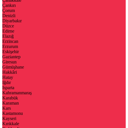
Çanakkale
Çankırı
Çorum
Denizli
Diyarbakır
Düzce
Edirne
Elazığ
Erzincan
Erzurum
Eskişehir
Gaziantep
Giresun
Gümüşhane
Hakkâri
Hatay
Iğdır
Isparta
Kahramanmaraş
Karabük
Karaman
Kars
Kastamonu
Kayseri
Kırıkkale