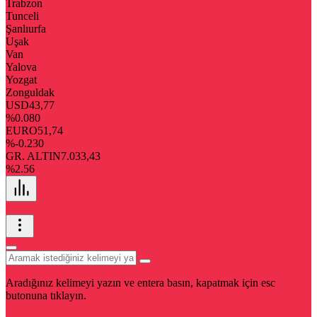
Trabzon
Tunceli
Şanlıurfa
Uşak
Van
Yalova
Yozgat
Zonguldak
USD
43,77
%0.080
EURO
51,74
%-0.230
GR. ALTIN
7.033,43
%2.56
Aradığınız kelimeyi yazın ve entera basın, kapatmak için esc
butonuna tıklayın.