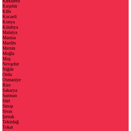
Kırklareli
Kırşehir
Kilis
Kocaeli
Konya
Kütahya
Malatya
Manisa
Mardin
Mersin
Muğla
Muş
Nevşehir
Niğde
Ordu
Osmaniye
Rize
Sakarya
Samsun
Siirt
Sinop
Sivas
Şırnak
Tekirdağ
Tokat