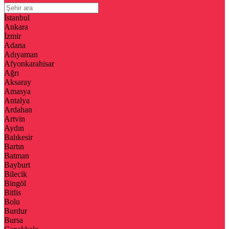
İstanbul
Ankara
İzmir
Adana
Adıyaman
Afyonkarahisar
Ağrı
Aksaray
Amasya
Antalya
Ardahan
Artvin
Aydın
Balıkesir
Bartın
Batman
Bayburt
Bilecik
Bingöl
Bitlis
Bolu
Burdur
Bursa