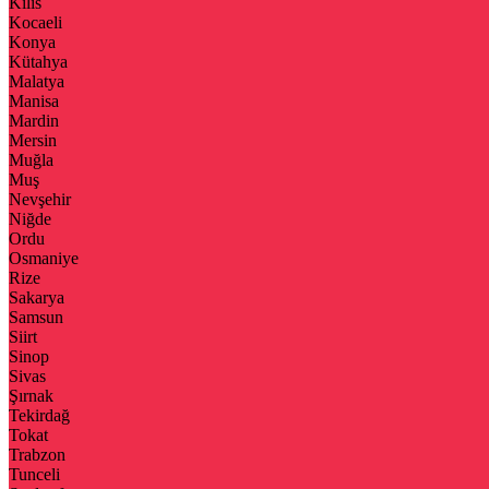
Kilis
Kocaeli
Konya
Kütahya
Malatya
Manisa
Mardin
Mersin
Muğla
Muş
Nevşehir
Niğde
Ordu
Osmaniye
Rize
Sakarya
Samsun
Siirt
Sinop
Sivas
Şırnak
Tekirdağ
Tokat
Trabzon
Tunceli