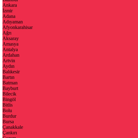
Ankara
İzmir
Adana
Adıyaman
Afyonkarahisar
Ağrı
Aksaray
Amasya
Antalya
Ardahan
Artvin
Aydın
Balıkesir
Bartın
Batman
Bayburt
Bilecik
Bingöl
Bitlis
Bolu
Burdur
Bursa
Çanakkale
Çankırı