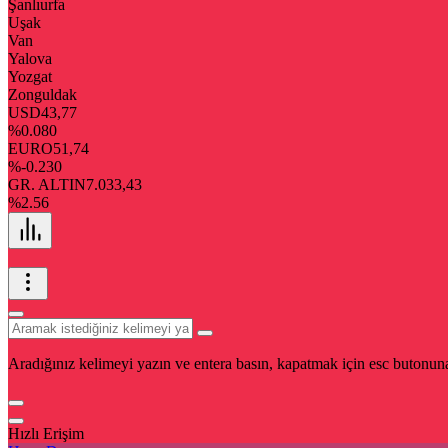
Şanlıurfa
Uşak
Van
Yalova
Yozgat
Zonguldak
USD
43,77
%0.080
EURO
51,74
%-0.230
GR. ALTIN
7.033,43
%2.56
Aradığınız kelimeyi yazın ve entera basın, kapatmak için esc butonuna
Hızlı Erişim