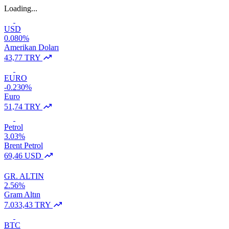
Loading...
USD
0.080%
Amerikan Doları
43,77 TRY
EURO
-0.230%
Euro
51,74 TRY
Petrol
3.03%
Brent Petrol
69,46 USD
GR. ALTIN
2.56%
Gram Altın
7.033,43 TRY
BTC