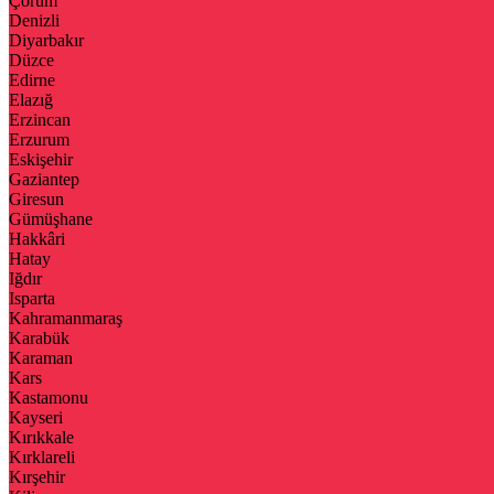
Çorum
Denizli
Diyarbakır
Düzce
Edirne
Elazığ
Erzincan
Erzurum
Eskişehir
Gaziantep
Giresun
Gümüşhane
Hakkâri
Hatay
Iğdır
Isparta
Kahramanmaraş
Karabük
Karaman
Kars
Kastamonu
Kayseri
Kırıkkale
Kırklareli
Kırşehir