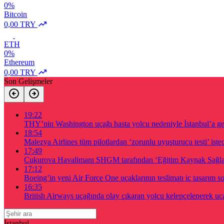
0%
Bitcoin
0,00 TRY
ETH
0%
Ethereum
0,00 TRY
Son Gelişmeler
19:22
THY’nin Washington uçağı hasta yolcu nedeniyle İstanbul’a g
18:54
Malezya Airlines tüm pilotlardan ‘zorunlu uyuşturucu testi’ iste
17:49
Çukurova Havalimanı SHGM tarafından ‘Eğitim Kaynak Sağlayıc
17:12
Boeing’in yeni Air Force One uçaklarının teslimatı iç tasarım s
16:35
British Airways uçağında olay çıkaran yolcu kelepçelenerek uça
İstanbul