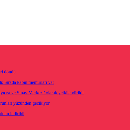
eri döndü
di: Sırada kabin memurları var
ısı ve Sınav Merkezi’ olarak yetkilendirildi
orunları yüzünden gecikiyor
ktan indirildi