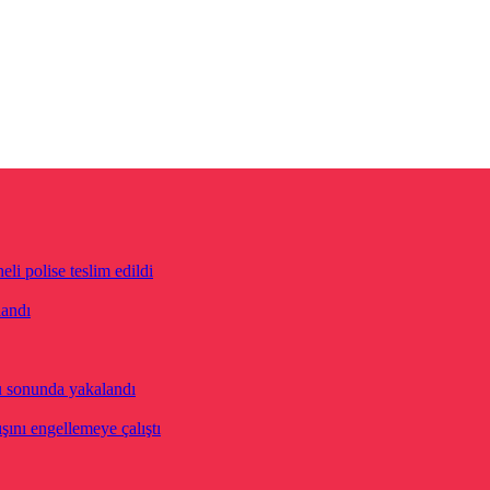
eli polise teslim edildi
landı
u sonunda yakalandı
ını engellemeye çalıştı