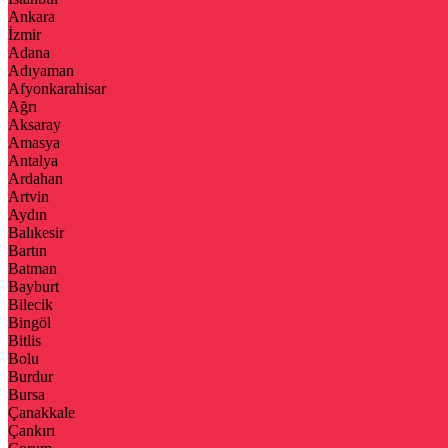
Ankara
İzmir
Adana
Adıyaman
Afyonkarahisar
Ağrı
Aksaray
Amasya
Antalya
Ardahan
Artvin
Aydın
Balıkesir
Bartın
Batman
Bayburt
Bilecik
Bingöl
Bitlis
Bolu
Burdur
Bursa
Çanakkale
Çankırı