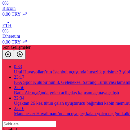
0%
Bitcoin
0,00 TRY
ETH
0%
Ethereum
0,00 TRY
Son Gelişmeler
0:33
Ural Havayolları’nın İstanbul uçuşunda hırsızlık girişimi: 3 şüph
23:17
İGA Spor Kulübü’nün 3. Geleneksel Satranç Turnuvası tamam
22:56
Batik Air uçağında yolcu acil çıkış kapısını açmaya çalıştı
22:34
Uçaktan 26 kez tütün çalan uyuşturucu bağımlısı kabin memur
22:16
Manchester Havalimanı’nda uçuşa geç kalan yolcu uçağın kalkış
İstanbul