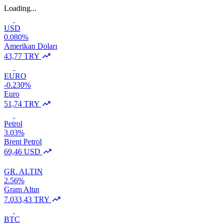
Loading...
USD
0.080%
Amerikan Doları
43,77 TRY
EURO
-0.230%
Euro
51,74 TRY
Petrol
3.03%
Brent Petrol
69,46 USD
GR. ALTIN
2.56%
Gram Altın
7.033,43 TRY
BTC