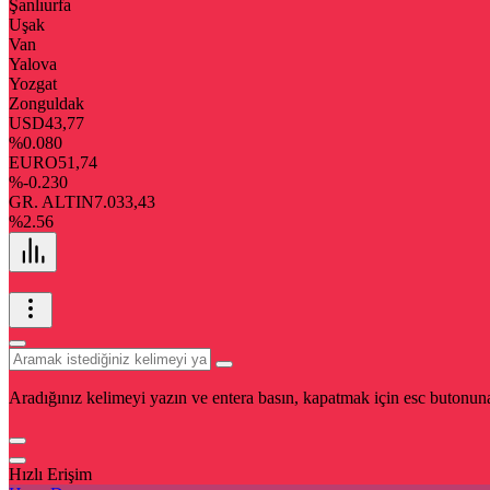
Şanlıurfa
Uşak
Van
Yalova
Yozgat
Zonguldak
USD
43,77
%0.080
EURO
51,74
%-0.230
GR. ALTIN
7.033,43
%2.56
Aradığınız kelimeyi yazın ve entera basın, kapatmak için esc butonuna
Hızlı Erişim