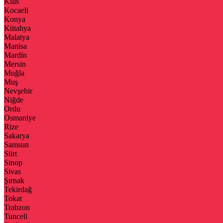
Kilis
Kocaeli
Konya
Kütahya
Malatya
Manisa
Mardin
Mersin
Muğla
Muş
Nevşehir
Niğde
Ordu
Osmaniye
Rize
Sakarya
Samsun
Siirt
Sinop
Sivas
Şırnak
Tekirdağ
Tokat
Trabzon
Tunceli