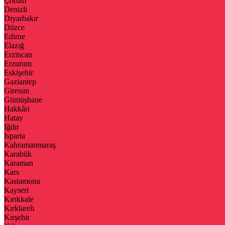
Çorum
Denizli
Diyarbakır
Düzce
Edirne
Elazığ
Erzincan
Erzurum
Eskişehir
Gaziantep
Giresun
Gümüşhane
Hakkâri
Hatay
Iğdır
Isparta
Kahramanmaraş
Karabük
Karaman
Kars
Kastamonu
Kayseri
Kırıkkale
Kırklareli
Kırşehir