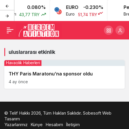
0.080%
EURO
-0.230%
Pet
n Doları
Euro
Bre
43,77 TRY
51,74 TRY
uluslararası etkinlik
Havacılık Haberleri
THY Paris Maratonu’na sponsor oldu
4 ay önce
© Telif Hakkı 2026, Tüm Hakları Saklıdır.
Sobesoft Web
Tasarım
Yazarlarımız
Künye
Hesabım
İletişim