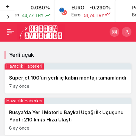
0.080%
EURO
-0.230%
Pe
an Doları
Euro
Br
43,77 TRY
51,74 TRY
Yerli uçak
Havacılık Haberleri
Superjet 100’ün yerli iç kabin montajı tamamlandı
7 ay önce
Havacılık Haberleri
Rusya’da Yerli Motorlu Baykal Uçağı İlk Uçuşunu
Yaptı: 210 km/s Hıza Ulaştı
8 ay önce