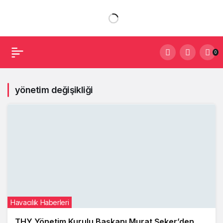
0
yönetim değişikliği
Havacılık Haberleri
THY Yönetim Kurulu Başkanı Murat Şeker’den