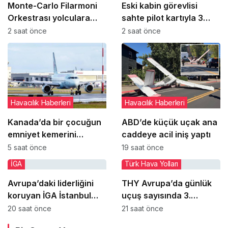
Monte-Carlo Filarmoni
Eski kabin görevlisi
Orkestrası yolculara
sahte pilot kartıyla 3
uçakta sürpriz konser
ABD hava yolu
2 saat önce
2 saat önce
verdi
şirketinden yüzlerce
ücretsiz uçuş aldı
Havacılık Haberleri
Havacılık Haberleri
Kanada’da bir çocuğun
ABD’de küçük uçak ana
emniyet kemerini
caddeye acil iniş yaptı
takmaması uçuşu iptal
5 saat önce
19 saat önce
ettirdi
İGA
Türk Hava Yolları
Avrupa’daki liderliğini
THY Avrupa’da günlük
koruyan İGA İstanbul
uçuş sayısında 3.
Havalimanı küresel
sıradaki yerini korudu
20 saat önce
21 saat önce
sıralamada 7’nci oldu