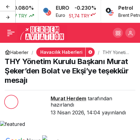
0.080%
EURO
-0.230%
Petrol
THY Yönetim Kurulu
+
-
0
Euro
Brent Petrol
3,77 TRY
51,74 TRY
Başkanı Murat Şeker’den
Bolat ve Ekşi’ye teşekkür
Havacılık Haberleri
Haberler
THY Yönetim
Kurulu
THY Yönetim Kurulu Başkanı Murat
mesajı
Başkanı Murat
Şeker’den
Şeker’den Bolat ve Ekşi’ye teşekkür
Bolat ve
mesajı
Ekşi’ye
teşekkür
mesajı
Murat Herdem
tarafından
hazırlandı
13 Nisan 2026, 14:04
yayınlandı