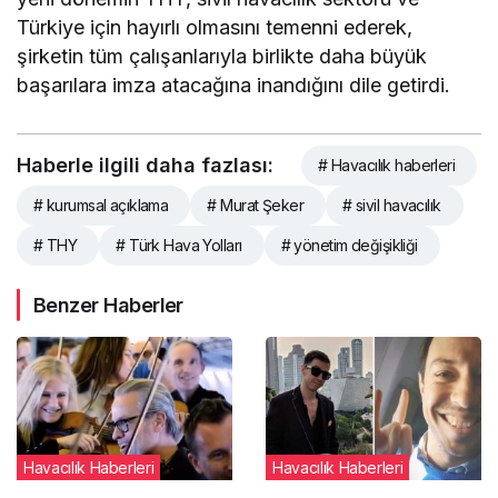
Türkiye için hayırlı olmasını temenni ederek,
şirketin tüm çalışanlarıyla birlikte daha büyük
başarılara imza atacağına inandığını dile getirdi.
Haberle ilgili daha fazlası:
# Havacılık haberleri
# kurumsal açıklama
# Murat Şeker
# sivil havacılık
# THY
# Türk Hava Yolları
# yönetim değişikliği
Benzer Haberler
Havacılık Haberleri
Havacılık Haberleri