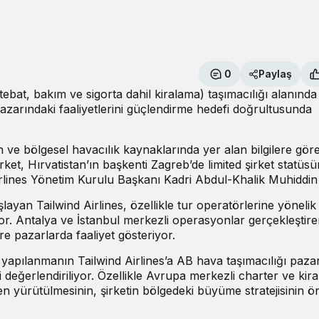
0
Paylaş
bat, bakım ve sigorta dahil kiralama) taşımacılığı alanında 
pazarındaki faaliyetlerini güçlendirme hedefi doğrultusunda
n ve bölgesel havacılık kaynaklarında yer alan bilgilere gör
irket, Hırvatistan’ın başkenti Zagreb’de limited şirket statüs
d Airlines Yönetim Kurulu Başkanı Kadri Abdul-Khalik Muhiddin g
layan Tailwind Airlines, özellikle tur operatörlerine yönelik
or. Antalya ve İstanbul merkezli operasyonlar gerçekleştiren
e pazarlarda faaliyet gösteriyor.
i yapılanmanın Tailwind Airlines’a AB hava taşımacılığı paza
 değerlendiriliyor. Özellikle Avrupa merkezli charter ve kir
en yürütülmesinin, şirketin bölgedeki büyüme stratejisinin ö