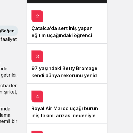
tarafından satın alınacak
Gece Modu
Gece modunu seçin.
2
Sistem Modu
Çatalca’da sert iniş yapan
Beğen
Sistem modunu seçin.
eğitim uçağındaki öğrenci
faaliyet
pilot yaralandı
3
e
97 yaşındaki Betty Bromage
ünde
etirildi.
kendi dünya rekorunu yeniden
kırdı
 charter
 şirket,
4
Royal Air Maroc uçağı burun
rında
alama
iniş takımı arızası nedeniyle
nemli bir
pistte kaldı