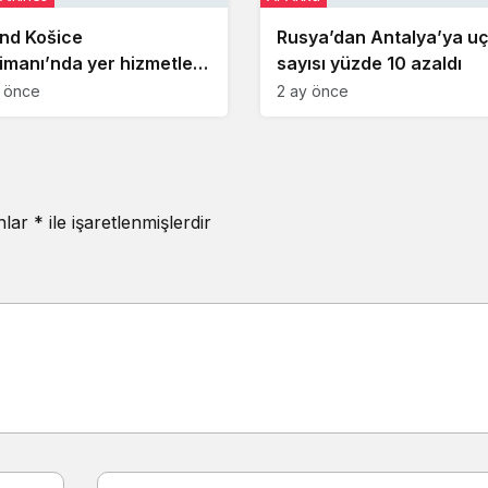
ind Košice
Rusya’dan Antalya’ya u
imanı’nda yer hizmetleri
sayısı yüzde 10 azaldı
syon denetimi
a önce
2 ay önce
kleştirdi
anlar
*
ile işaretlenmişlerdir