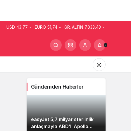
USD
43,77
EURO
51,74
GR. ALTIN
7.033,43
0
Gündemden Haberler
Gündüz Modu
Gündüz modunu seçin.
easyJet 5,7 milyar sterlinlik
anlaşmayla ABD’li Apollo