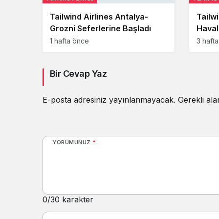
Tailwind Airlines Antalya-
Tailw
Grozni Seferlerine Başladı
Haval
opera
1 hafta önce
3 haft
gerçe
Bir Cevap Yaz
E-posta adresiniz yayınlanmayacak.
Gerekli al
YORUMUNUZ
*
0
/30 karakter