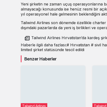
Yeni şirketin ne zaman uçuş operasyonlarına ba
almayacağı konusunda ise henüz resmi bir açık
yıl operasyonel hale gelmesinin beklendiğini akt
Tailwind Airlines son dönemde özellikle chart
dışındaki pazarlarda da yeni iş birlikleri ve op
Tailwind Airlines Hırvatistan’da kardeş şirket
kurdu
Haberle ilgili daha fazlası:
# Hırvatistan
# sivil h
limited şirket statüsünde tescil edildi
Benzer Haberler
Tailwind Airlines
Tailwind 