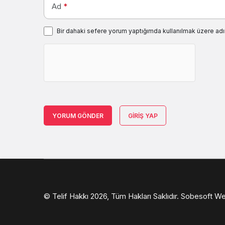
Ad
*
Bir dahaki sefere yorum yaptığımda kullanılmak üzere adı
YORUM GÖNDER
GIRIŞ YAP
© Telif Hakkı 2026, Tüm Hakları Saklıdır.
Sobesoft We