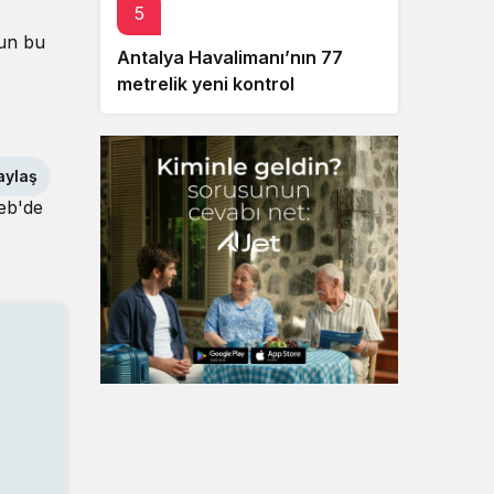
5
mun bu
Antalya Havalimanı’nın 77
metrelik yeni kontrol
kulesinde 46 metreye ulaşıldı
aylaş
eb'de