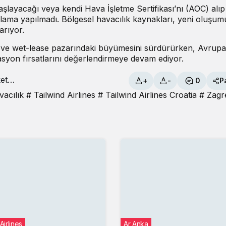
şlayacağı veya kendi Hava İşletme Sertifikası’nı (AOC) alıp
lama yapılmadı. Bölgesel havacılık kaynakları, yeni oluşu
arıyor.
er ve wet-lease pazarındaki büyümesini sürdürürken, Avrupa
erasyon fırsatlarını değerlendirmeye devam ediyor.
+
-
0
P
avacılık
# Tailwind Airlines
# Tailwind Airlines Croatia
# Zagr
Airlines
Ar Anka