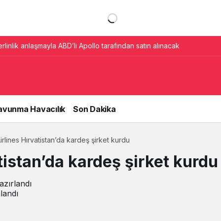
erlinlik anlaşmayla ABD’li Apollo tarafından satın alınacak
avunma Havacılık
Son Dakika
irlines Hırvatistan’da kardeş şirket kurdu
tistan’da kardeş şirket kurdu
azırlandı
landı