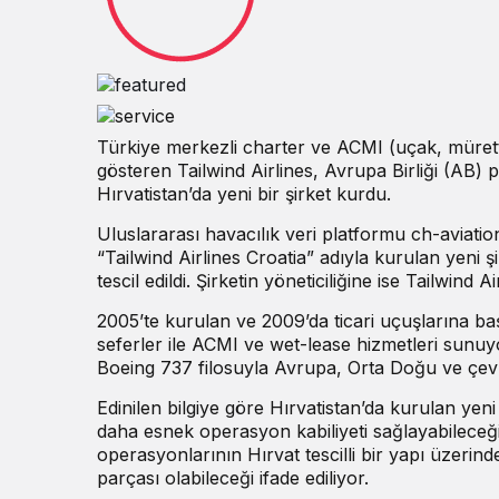
Türkiye merkezli charter ve ACMI (uçak, mürette
gösteren Tailwind Airlines, Avrupa Birliği (AB) 
Hırvatistan’da yeni bir şirket kurdu.
Uluslararası havacılık veri platformu ch-aviatio
“Tailwind Airlines Croatia” adıyla kurulan yeni ş
tescil edildi. Şirketin yöneticiliğine ise Tailwin
2005’te kurulan ve 2009’da ticari uçuşlarına baş
seferler ile ACMI ve wet-lease hizmetleri sunuy
Boeing 737 filosuyla Avrupa, Orta Doğu ve çevr
Edinilen bilgiye göre Hırvatistan’da kurulan yen
daha esnek operasyon kabiliyeti sağlayabileceği
operasyonlarının Hırvat tescilli bir yapı üzerind
parçası olabileceği ifade ediliyor.