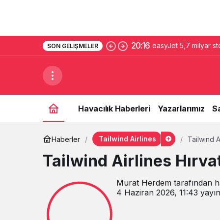
20:16
easyJet 5,7 milyar st
SON GELIŞMELER
Havacılık Haberleri
Yazarlarımız
S
Tailwind Airlines
Haberler
Tailwind A
Tailwind Airlines Hırva
Murat Herdem
tarafından h
4 Haziran 2026, 11:43
yayın