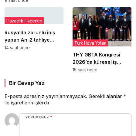
9 saat önce
değişikliğine gitti
Havacılık Haberleri
Rusya’da zorunlu iniş
yapan An-2 tahliye
Türk Hava Yolları
sırasında daha ağır
14 saat önce
hasar gördü
THY GBTA Kongresi
2026’da küresel iş
seyahati liderleriyle bir
15 saat önce
araya geldi
Bir Cevap Yaz
E-posta adresiniz yayınlanmayacak.
Gerekli alanlar
*
ile işaretlenmişlerdir
YORUMUNUZ
*