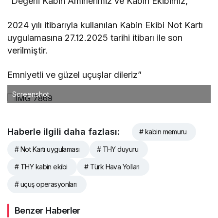
“Değerli Kabin Amirlerimiz ve Kabin Ekibimiz,
2024 yılı itibarıyla kullanılan Kabin Ekibi Not Kartı
uygulamasına 27.12.2025 tarihi itibarı ile son
verilmiştir.
Emniyetli ve güzel uçuşlar dileriz”
Screenshot
Haberle ilgili daha fazlası:
# kabin memuru
# Not Kartı uygulaması
# THY duyuru
# THY kabin ekibi
# Türk Hava Yolları
# uçuş operasyonları
Benzer Haberler