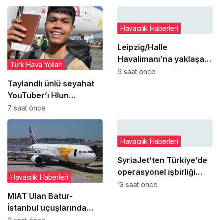
Havacılık Haberleri
Leipzig/Halle
Havalimanı’na yaklaşan
Türk Hava Yolları
DHL uçağı bilinmeyen
9 saat önce
cisimle çarpıştı
Taylandlı ünlü seyahat
YouTuber’ı Hlun
Solo’nun cenazesi THY
7 saat önce
uçağıyla ülkesine
getirildi
Havacılık Haberleri
SyriaJet’ten Türkiye’de
operasyonel işbirliği
Havacılık Haberleri
adımı
13 saat önce
MIAT Ulan Batur-
İstanbul uçuşlarında
geçici güzergah