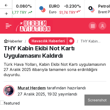
0.080%
EURO
-0.230%
Petrol
THY Kabin Ekibi Not Kartı
+
-
0
ı
Euro
Brent Petr
43,77 TRY
51,74 TRY
Uygulamasını Kaldırdı
Havacılık Haberleri
Haberler
THY Kabin
Ekibi Not Kartı
THY Kabin Ekibi Not Kartı
Uygulamasını
Kaldırdı
Uygulamasını Kaldırdı
Türk Hava Yolları, Kabin Ekibi Not Kartı uygulamasının
27 Aralık 2025 itibarıyla tamamen sona erdirildiğini
duyurdu.
Murat Herdem
tarafından hazırlandı
27 Aralık 2025, 19:32
yayınlandı
Screenshot