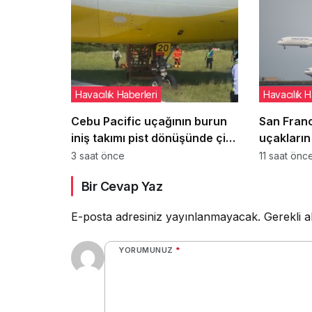
Havacılık Haberleri
Havacılık H
Cebu Pacific uçağının burun
San Fran
iniş takımı pist dönüşünde çim
uçakların 
alana çıktı
inişleri 
3 saat önce
11 saat önc
başlıyor
Bir Cevap Yaz
E-posta adresiniz yayınlanmayacak.
Gerekli a
YORUMUNUZ
*