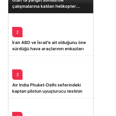
Utah’ta yangın söndürme
Gece Modu
çalışmalarına katılan helikopter
Gece modunu seçin.
düştü: 2 pilot hayatını kaybetti
Sistem Modu
Sistem modunu seçin.
2
İran ABD ve İsrail’e ait olduğunu öne
sürdüğü hava araçlarının enkazlarını
sergiledi
3
Air India Phuket-Delhi seferindeki
kaptan pilotun uyuşturucu testinin
pozitif çıktığı iddia edildi