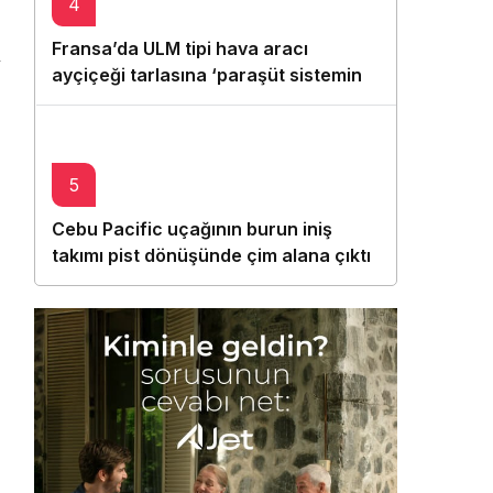
4
Fransa’da ULM tipi hava aracı
ayçiçeği tarlasına ‘paraşüt sistemini’
açarak indi
5
Cebu Pacific uçağının burun iniş
takımı pist dönüşünde çim alana çıktı