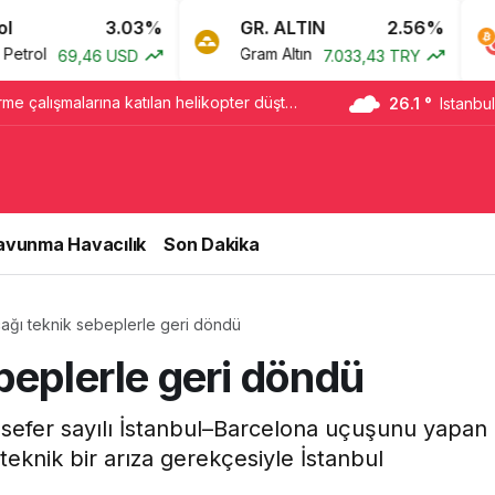
3.03%
GR. ALTIN
2.56%
BT
Gram Altın
Bitc
69,46 USD
7.033,43 TRY
me çalışmalarına katılan helikopter düştü:
26.1 °
Istanbul
ti
avunma Havacılık
Son Dakika
ağı teknik sebeplerle geri döndü
beplerle geri döndü
 sefer sayılı İstanbul–Barcelona uçuşunu yapan
teknik bir arıza gerekçesiyle İstanbul