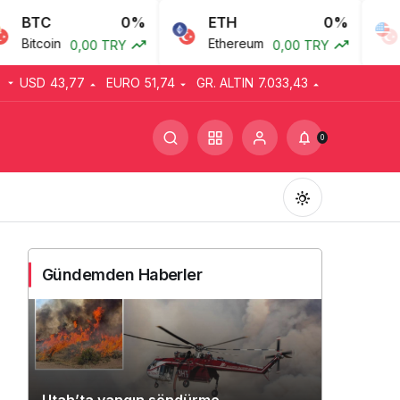
C
0%
ETH
0%
USD
oin
Ethereum
Amerik
0,00 TRY
0,00 TRY
USD
43,77
EURO
51,74
GR. ALTIN
7.033,43
0
Gündemden Haberler
Gündüz Modu
Gündüz modunu seçin.