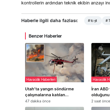
kontrollerin ardından teknik ekibin arızayı i
Haberle ilgili daha fazlası:
# tc-jıt
# 
Benzer Haberler
Havacılık Haberleri
Havacılık H
Utah’ta yangın söndürme
İran ABD v
çalışmalarına katılan
olduğunu
helikopter düştü: 2 pilot
araçların
47 dakika önce
2 saat önc
hayatını kaybetti
sergiledi