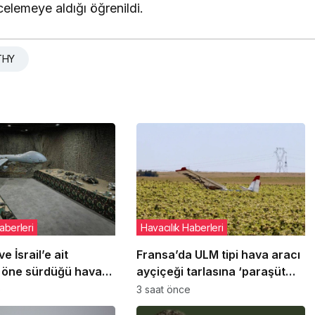
ncelemeye aldığı öğrenildi.
THY
aberleri
Havacılık Haberleri
e İsrail’e ait
Fransa’da ULM tipi hava aracı
 öne sürdüğü hava
ayçiçeği tarlasına ‘paraşüt
ın enkazlarını
sistemini’ açarak indi
e
3 saat önce