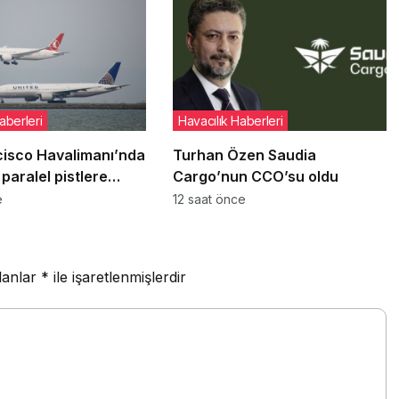
aberleri
Havacılık Haberleri
cisco Havalimanı’nda
Turhan Özen Saudia
paralel pistlere
Cargo’nun CCO’su oldu
12 Ağustos’ta yeniden
e
12 saat önce
lanlar
*
ile işaretlenmişlerdir