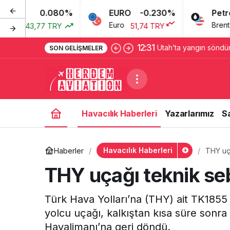
0.080%
EURO
-0.230%
Petrol
Euro
Brent Petrol
43,77 TRY
51,74 TRY
12:31
Utah’ta yangın söndür
SON GELIŞMELER
2 pilot hayatını kaybet
Havacılık Haberleri
Yazarlarımız
S
Havacılık Haberleri
Haberler
THY uç
THY uçağı teknik se
Türk Hava Yolları’na (THY) ait TK1855
yolcu uçağı, kalkıştan kısa süre sonra 
Havalimanı’na geri döndü.