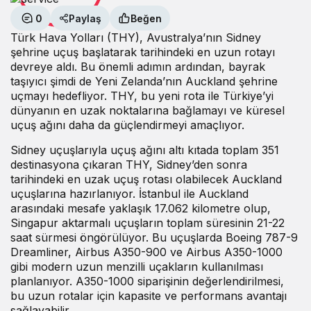
0
Paylaş
Beğen
Türk Hava Yolları (THY), Avustralya’nın Sidney
şehrine uçuş başlatarak tarihindeki en uzun rotayı
devreye aldı. Bu önemli adımın ardından, bayrak
taşıyıcı şimdi de Yeni Zelanda’nın Auckland şehrine
uçmayı hedefliyor. THY, bu yeni rota ile Türkiye’yi
dünyanın en uzak noktalarına bağlamayı ve küresel
uçuş ağını daha da güçlendirmeyi amaçlıyor.
Sidney uçuşlarıyla uçuş ağını altı kıtada toplam 351
destinasyona çıkaran THY, Sidney’den sonra
tarihindeki en uzak uçuş rotası olabilecek Auckland
uçuşlarına hazırlanıyor. İstanbul ile Auckland
arasındaki mesafe yaklaşık 17.062 kilometre olup,
Singapur aktarmalı uçuşların toplam süresinin 21-22
saat sürmesi öngörülüyor. Bu uçuşlarda Boeing 787-9
Dreamliner, Airbus A350-900 ve Airbus A350-1000
gibi modern uzun menzilli uçakların kullanılması
planlanıyor. A350-1000 siparişinin değerlendirilmesi,
bu uzun rotalar için kapasite ve performans avantajı
sağlayabilir.