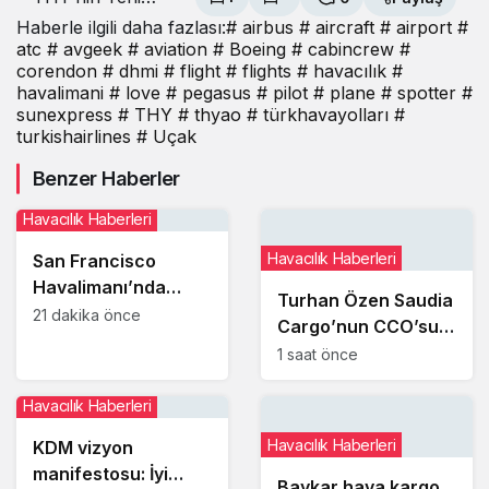
Zelanda Hayali
Haberle ilgili daha fazlası:
# airbus
# aircraft
# airport
#
atc
# avgeek
# aviation
# Boeing
# cabincrew
#
corendon
# dhmi
# flight
# flights
# havacılık
#
havalimani
# love
# pegasus
# pilot
# plane
# spotter
#
sunexpress
# THY
# thyao
# türkhavayolları
#
turkishairlines
# Uçak
Benzer Haberler
Havacılık Haberleri
Havacılık Haberleri
San Francisco
Havalimanı’nda
Turhan Özen Saudia
uçakların paralel
21 dakika önce
Cargo’nun CCO’su
pistlere inişleri 12
oldu
1 saat önce
Ağustos’ta yeniden
başlıyor
Havacılık Haberleri
Havacılık Haberleri
KDM vizyon
manifestosu: İyi
Baykar hava kargo