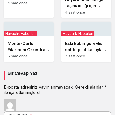
yönetimi kişilere
4 saat önce
taşımacılığı için
bağlı olmaktan
şirket kurmaya
4 saat önce
çıkarıp kurumsal
hazırlanıyor
refleks haline
getirmek
Havacılık Haberleri
Havacılık Haberleri
Monte-Carlo
Eski kabin görevlisi
Filarmoni Orkestrası
sahte pilot kartıyla 3
yolculara uçakta
ABD hava yolu
6 saat önce
7 saat önce
sürpriz konser verdi
şirketinden yüzlerce
ücretsiz uçuş aldı
Bir Cevap Yaz
E-posta adresiniz yayınlanmayacak.
Gerekli alanlar
*
ile işaretlenmişlerdir
YORUMUNUZ
*