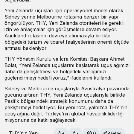
Yeni Zelanda uçuşları için operasyonel model olarak
Sidney yerine Melbourne rotasına benzer bir yapı
öngörülüyor. THY, Yeni Zelanda otoriteleri ile gerekli
izin ve anlaşmalar için görüşmelere devam ediyor.
Auckland rotasının devreye alınmasıyla birlikte,
bölgedeki turizm ve ticaret faaliyetlerinin önemli ölçüde
artması bekleniyor.
THY Yönetim Kurulu ve İcra Komitesi Başkanı Ahmet
Bolat, “Yeni Zelanda uçuşlarını başlatarak uçuş ağımızı
daha da genişletmeyi ve bölgedeki varlığımızı
güçlendirmeyi hedefliyoruz,” ifadelerini kullandı.
Sidney ve Melbourne uçuşlarıyla Avustralya pazarında
gücünü artıran THY, Yeni Zelanda uçuşlarıyla birlikte
Pasifik bölgesindeki stratejik konumunu daha da
pekiştirmeyi hedefliyor. Bu yeni rota, yalnızca THY’nin
uçuş ağına değil, Türkiye’nin global havacılık liderliği
misyonuna da katkı sağlayacak.
THY’nin Yeni
+
-
0
Paylaş