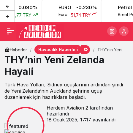
0.080%
EURO
-0.230%
Petrol
ı
Euro
Brent Petr
43,77 TRY
51,74 TRY
Havacılık Haberleri
Haberler
THY’nin Yeni
Zelanda
THY’nin Yeni Zelanda
Hayali
Hayali
Türk Hava Yolları, Sidney uçuşlarının ardından şimdi
de Yeni Zelanda’nın Auckland şehrine uçuş
düzenlemek için hazırlıklara başladı.
Herdem Aviation 2
tarafından
hazırlandı
18 Ocak 2025, 17:17
yayınlandı