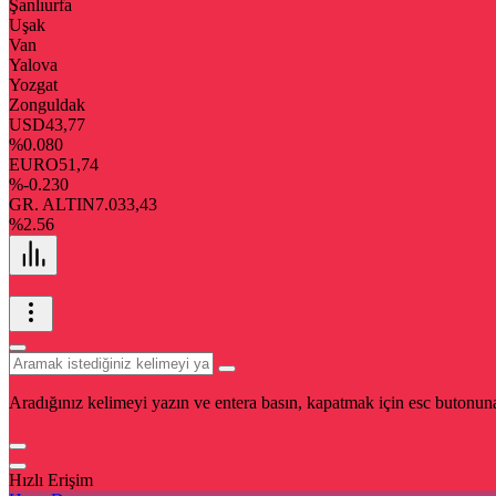
Şanlıurfa
Uşak
Van
Yalova
Yozgat
Zonguldak
USD
43,77
%0.080
EURO
51,74
%-0.230
GR. ALTIN
7.033,43
%2.56
Aradığınız kelimeyi yazın ve entera basın, kapatmak için esc butonuna
Hızlı Erişim