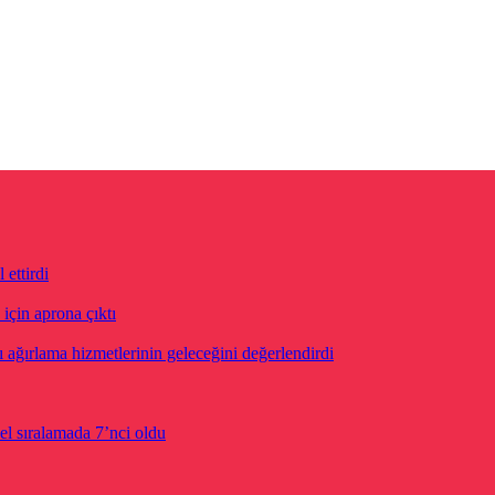
ettirdi
için aprona çıktı
ğırlama hizmetlerinin geleceğini değerlendirdi
el sıralamada 7’nci oldu