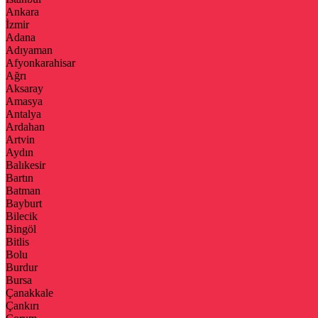
Ankara
İzmir
Adana
Adıyaman
Afyonkarahisar
Ağrı
Aksaray
Amasya
Antalya
Ardahan
Artvin
Aydın
Balıkesir
Bartın
Batman
Bayburt
Bilecik
Bingöl
Bitlis
Bolu
Burdur
Bursa
Çanakkale
Çankırı