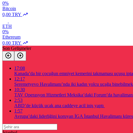
0%
Bitcoin
0,00 TRY
ETH
0%
Ethereum
0,00 TRY
Son Gelişmeler
17:08
Kanada’da bir çocuğun emniyet kemerini takmaması uçuşu iptal 
12:17
Şeremetyevo Havalimanı’nda iki kadın yolcu uçağa binebilmek 
10:30
TAV Operasyon Hizmetleri Meksika’daki Forum’da havalimanı a
2:53
ABD’de küçük uçak ana caddeye acil iniş yaptı
1:57
Avrupa’daki liderliğini koruyan İGA İstanbul Havalimanı küres
İstanbul