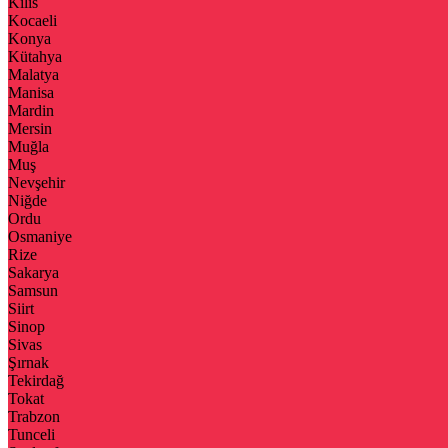
Kilis
Kocaeli
Konya
Kütahya
Malatya
Manisa
Mardin
Mersin
Muğla
Muş
Nevşehir
Niğde
Ordu
Osmaniye
Rize
Sakarya
Samsun
Siirt
Sinop
Sivas
Şırnak
Tekirdağ
Tokat
Trabzon
Tunceli