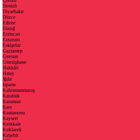
Çorum
Denizli
Diyarbakır
Düzce
Edirne
Elazığ
Erzincan
Erzurum
Eskişehir
Gaziantep
Giresun
Gümüşhane
Hakkâri
Hatay
Iğdır
Isparta
Kahramanmaraş
Karabük
Karaman
Kars
Kastamonu
Kayseri
Kırıkkale
Kırklareli
Kırşehir