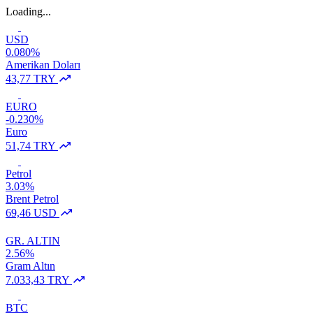
Loading...
USD
0.080%
Amerikan Doları
43,77 TRY
EURO
-0.230%
Euro
51,74 TRY
Petrol
3.03%
Brent Petrol
69,46 USD
GR. ALTIN
2.56%
Gram Altın
7.033,43 TRY
BTC