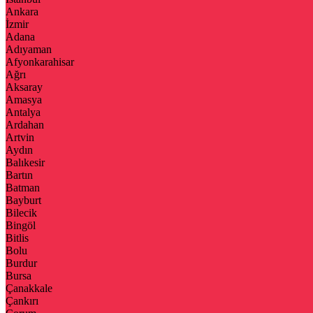
Ankara
İzmir
Adana
Adıyaman
Afyonkarahisar
Ağrı
Aksaray
Amasya
Antalya
Ardahan
Artvin
Aydın
Balıkesir
Bartın
Batman
Bayburt
Bilecik
Bingöl
Bitlis
Bolu
Burdur
Bursa
Çanakkale
Çankırı