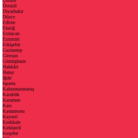
Çorum
Denizli
Diyarbakır
Düzce
Edirne
Elazığ
Erzincan
Erzurum
Eskişehir
Gaziantep
Giresun
Gümüşhane
Hakkâri
Hatay
Iğdır
Isparta
Kahramanmaraş
Karabük
Karaman
Kars
Kastamonu
Kayseri
Kırıkkale
Kırklareli
Kırşehir