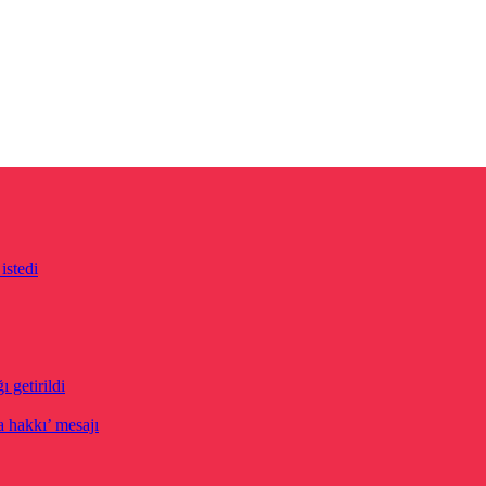
istedi
 getirildi
 hakkı’ mesajı