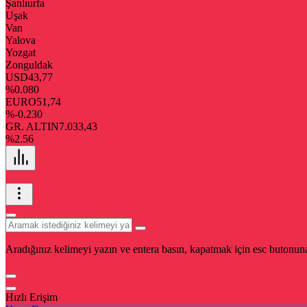
Şanlıurfa
Uşak
Van
Yalova
Yozgat
Zonguldak
USD
43,77
%0.080
EURO
51,74
%-0.230
GR. ALTIN
7.033,43
%2.56
Aradığınız kelimeyi yazın ve entera basın, kapatmak için esc butonuna
Hızlı Erişim