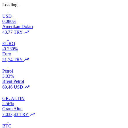
Loading...
USD
0.080%
Amerikan Doları
43,77 TRY
EURO
-0.230%
Euro
51,74 TRY
Petrol
3.03%
Brent Petrol
69,46 USD
GR. ALTIN
2.56%
Gram Altın
7.033,43 TRY
BTC