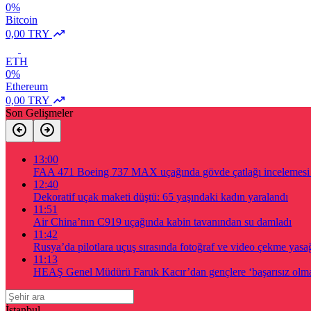
0%
Bitcoin
0,00 TRY
ETH
0%
Ethereum
0,00 TRY
Son Gelişmeler
13:00
FAA 471 Boeing 737 MAX uçağında gövde çatlağı incelemesi 
12:40
Dekoratif uçak maketi düştü: 65 yaşındaki kadın yaralandı
11:51
Air China’nın C919 uçağında kabin tavanından su damladı
11:42
Rusya’da pilotlara uçuş sırasında fotoğraf ve video çekme yasağı
11:13
HEAŞ Genel Müdürü Faruk Kacır’dan gençlere ‘başarısız olma
İstanbul