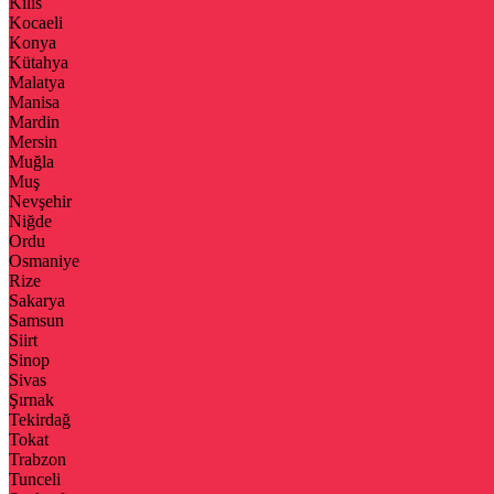
Kilis
Kocaeli
Konya
Kütahya
Malatya
Manisa
Mardin
Mersin
Muğla
Muş
Nevşehir
Niğde
Ordu
Osmaniye
Rize
Sakarya
Samsun
Siirt
Sinop
Sivas
Şırnak
Tekirdağ
Tokat
Trabzon
Tunceli