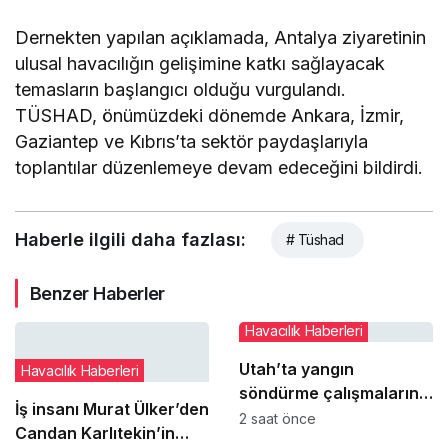
Dernekten yapılan açıklamada, Antalya ziyaretinin
ulusal havacılığın gelişimine katkı sağlayacak
temasların başlangıcı olduğu vurgulandı.
TÜSHAD, önümüzdeki dönemde Ankara, İzmir,
Gaziantep ve Kıbrıs’ta sektör paydaşlarıyla
toplantılar düzenlemeye devam edeceğini bildirdi.
Haberle ilgili daha fazlası:
# Tüshad
Benzer Haberler
Havacılık Haberleri
Utah’ta yangın
Havacılık Haberleri
söndürme çalışmalarına
İş insanı Murat Ülker’den
katılan helikopter düştü:
2 saat önce
Candan Karlıtekin’in
2 pilot hayatını kaybetti