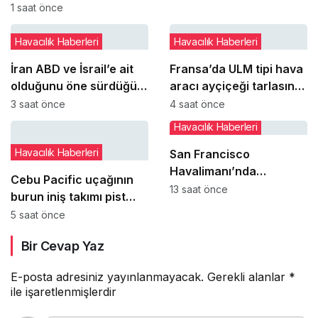
THY ile ilgili kaleme
1 saat önce
aldığı kitaba övgü
Havacılık Haberleri
Havacılık Haberleri
İran ABD ve İsrail’e ait
Fransa’da ULM tipi hava
olduğunu öne sürdüğü
aracı ayçiçeği tarlasına
hava araçlarının
‘paraşüt sistemini’
3 saat önce
4 saat önce
enkazlarını sergiledi
açarak indi
Havacılık Haberleri
Havacılık Haberleri
San Francisco
Havalimanı’nda
Cebu Pacific uçağının
uçakların paralel
13 saat önce
burun iniş takımı pist
pistlere inişleri 12
dönüşünde çim alana
5 saat önce
Ağustos’ta yeniden
çıktı
başlıyor
Bir Cevap Yaz
E-posta adresiniz yayınlanmayacak.
Gerekli alanlar
*
ile işaretlenmişlerdir