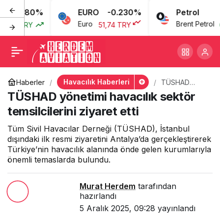
0.080%
EURO
-0.230%
Petrol
TÜSHAD yönetimi
+
-
0
Euro
Brent Petrol
77 TRY
51,74 TRY
69
havacılık sektör
temsilcilerini ziyaret etti
Havacılık Haberleri
Haberler
TÜSHAD
yönetimi
TÜSHAD yönetimi havacılık sektör
havacılık
sektör
temsilcilerini ziyaret etti
temsilcilerini
ziyaret etti
Tüm Sivil Havacılar Derneği (TÜSHAD), İstanbul
dışındaki ilk resmi ziyaretini Antalya’da gerçekleştirerek
Türkiye’nin havacılık alanında önde gelen kurumlarıyla
önemli temaslarda bulundu.
Murat Herdem
tarafından
hazırlandı
5 Aralık 2025, 09:28
yayınlandı