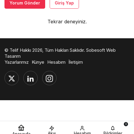
Yorum Gönder
Giriş Yap
Tekrar deneyiniz.
© Telif Hakkı 2026, Tüm Hakları Saklıdır.
Sobesoft Web
Tasarım
Yazarlarımız
Künye
Hesabım
İletişim
0
Akış
Hesabım
Bildirimler
Anasayfa