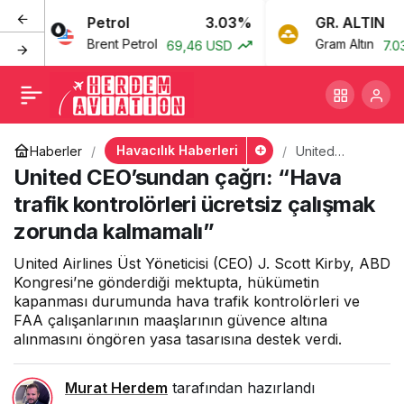
Petrol
3.03%
GR. ALTIN
United CEO’sundan çağrı:
+
-
0
Brent Petrol
Gram Altın
69,46 USD
7.033,
“Hava trafik kontrolörleri
ücretsiz çalışmak zorunda
Havacılık Haberleri
Haberler
United
CEO’sundan
United CEO’sundan çağrı: “Hava
kalmamalı”
çağrı: “Hava
trafik
trafik kontrolörleri ücretsiz çalışmak
kontrolörleri
zorunda kalmamalı”
ücretsiz
çalışmak
zorunda
United Airlines Üst Yöneticisi (CEO) J. Scott Kirby, ABD
kalmamalı”
Kongresi’ne gönderdiği mektupta, hükümetin
kapanması durumunda hava trafik kontrolörleri ve
FAA çalışanlarının maaşlarının güvence altına
alınmasını öngören yasa tasarısına destek verdi.
Murat Herdem
tarafından hazırlandı