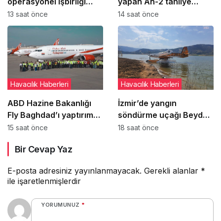
operasyonel işbirliği
yapan An-2 tahliye
adımı
sırasında daha ağır
13 saat önce
14 saat önce
hasar gördü
Havacılık Haberleri
Havacılık Haberleri
ABD Hazine Bakanlığı
İzmir’de yangın
Fly Baghdad’ı yaptırım
söndürme uçağı Beydağ
listesinden çıkardı
Baraj Göleti’nde yeniden
15 saat önce
18 saat önce
havalanamadı
Bir Cevap Yaz
E-posta adresiniz yayınlanmayacak.
Gerekli alanlar
*
ile işaretlenmişlerdir
YORUMUNUZ
*