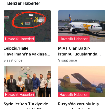
Benzer Haberler
Havacılık Haberleri
Havacılık Haberleri
Leipzig/Halle
MIAT Ulan Batur-
Havalimanı’na yaklaşan
İstanbul uçuşlarında
DHL uçağı bilinmeyen
geçici güzergah
8 saat önce
9 saat önce
cisimle çarpıştı
değişikliğine gitti
Havacılık Haberleri
Havacılık Haberleri
SyriaJet’ten Türkiye’de
Rusya’da zorunlu iniş