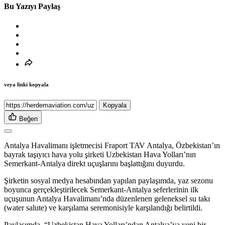
Bu Yazıyı Paylaş
veya linki kopyala
Kopyala
Beğen
Antalya Havalimanı işletmecisi Fraport TAV Antalya, Özbekistan’ın
bayrak taşıyıcı hava yolu şirketi Uzbekistan Hava Yolları’nın
Semerkant-Antalya direkt uçuşlarını başlattığını duyurdu.
Şirketin sosyal medya hesabından yapılan paylaşımda, yaz sezonu
boyunca gerçekleştirilecek Semerkant-Antalya seferlerinin ilk
uçuşunun Antalya Havalimanı’nda düzenlenen geleneksel su takı
(water salute) ve karşılama seremonisiyle karşılandığı belirtildi.
Paylaşımda, “Uzbekistan Hava Yolları’ndan Antalya’ya yeni bir