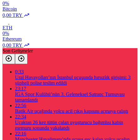
0%
Bitcoin
0,00 TRY
ETH
0%
Ethereum
0,00 TRY
Son Gelişmeler
0:33
Ural Havayolları’nın İstanbul uçuşunda hırsızlık girişimi: 3
şüpheli polise teslim edildi
23:17
İGA Spor Kulübü’nün 3. Geleneksel Satranç Turnuvası
tamamlandı
22:56
Batik Air uçağında yolcu acil çıkış kapısını açmaya çalıştı
22:34
Uçaktan 26 kez tütün çalan uyuşturucu bağımlısı kabin
memuru sonunda yakalandı
22:16
Manchester Havalimanı’nda uçuşa geç kalan yolcu uçağın