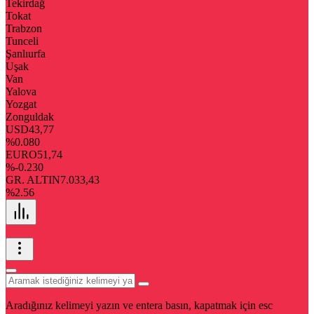
Tekirdağ
Tokat
Trabzon
Tunceli
Şanlıurfa
Uşak
Van
Yalova
Yozgat
Zonguldak
USD
43,77
%0.080
EURO
51,74
%-0.230
GR. ALTIN
7.033,43
%2.56
Aradığınız kelimeyi yazın ve entera basın, kapatmak için esc