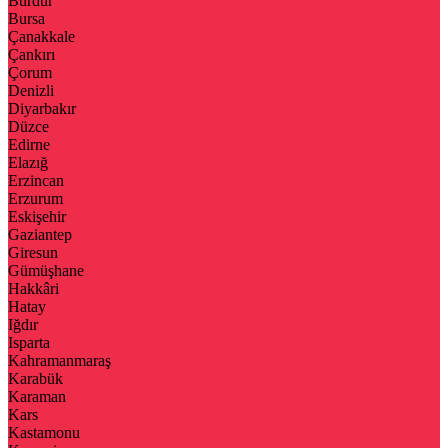
Burdur
Bursa
Çanakkale
Çankırı
Çorum
Denizli
Diyarbakır
Düzce
Edirne
Elazığ
Erzincan
Erzurum
Eskişehir
Gaziantep
Giresun
Gümüşhane
Hakkâri
Hatay
Iğdır
Isparta
Kahramanmaraş
Karabük
Karaman
Kars
Kastamonu