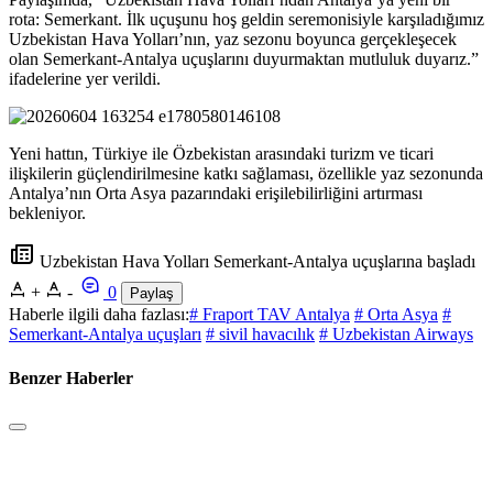
rota: Semerkant. İlk uçuşunu hoş geldin seremonisiyle karşıladığımız
Uzbekistan Hava Yolları’nın, yaz sezonu boyunca gerçekleşecek
olan Semerkant-Antalya uçuşlarını duyurmaktan mutluluk duyarız.”
ifadelerine yer verildi.
Yeni hattın, Türkiye ile Özbekistan arasındaki turizm ve ticari
ilişkilerin güçlendirilmesine katkı sağlaması, özellikle yaz sezonunda
Antalya’nın Orta Asya pazarındaki erişilebilirliğini artırması
bekleniyor.
Uzbekistan Hava Yolları Semerkant-Antalya uçuşlarına başladı
+
-
0
Paylaş
Haberle ilgili daha fazlası:
# Fraport TAV Antalya
# Orta Asya
#
Semerkant-Antalya uçuşları
# sivil havacılık
# Uzbekistan Airways
Benzer Haberler