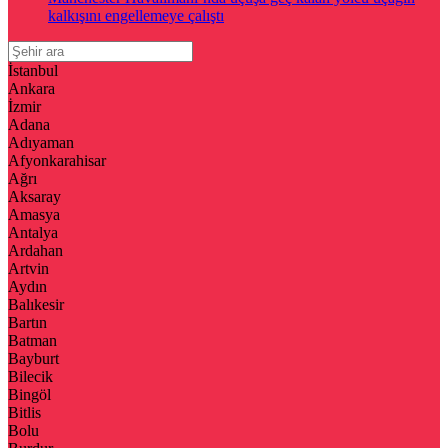
kalkışını engellemeye çalıştı
İstanbul
Ankara
İzmir
Adana
Adıyaman
Afyonkarahisar
Ağrı
Aksaray
Amasya
Antalya
Ardahan
Artvin
Aydın
Balıkesir
Bartın
Batman
Bayburt
Bilecik
Bingöl
Bitlis
Bolu