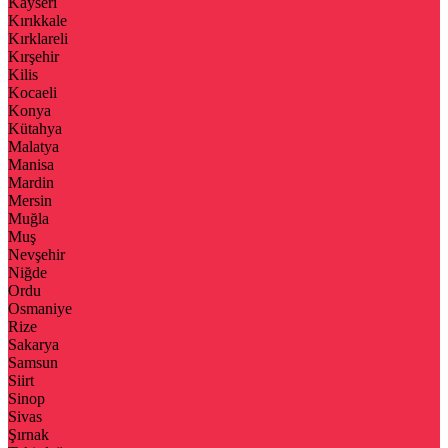
Kayseri
Kırıkkale
Kırklareli
Kırşehir
Kilis
Kocaeli
Konya
Kütahya
Malatya
Manisa
Mardin
Mersin
Muğla
Muş
Nevşehir
Niğde
Ordu
Osmaniye
Rize
Sakarya
Samsun
Siirt
Sinop
Sivas
Şırnak