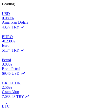
Loading...
USD
0.080%
Amerikan Doları
43,77 TRY
EURO
-0.230%
Euro
51,74 TRY
Petrol
3.03%
Brent Petrol
69,46 USD
GR. ALTIN
2.56%
Gram Altın
7.033,43 TRY
BTC