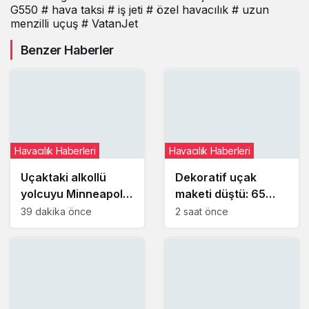
Gulfstream
G550
# hava taksi
# iş jeti
# özel havacılık
# uzun
G550 ile
menzilli uçuş
# VatanJet
Güçlendiriyor
Benzer Haberler
Havacılık Haberleri
Havacılık Haberleri
Uçaktaki alkollü
Dekoratif uçak
yolcuyu Minneapolis
maketi düştü: 65
Polis eski şefi ve iki
yaşındaki kadın
39 dakika önce
2 saat önce
polis memuru etkisiz
yaralandı
hale getirdi