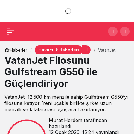
Havacılık Haberleri
Haberler
VatanJet
Filosunu
VatanJet Filosunu
Gulfstream
G550 ile
Gulfstream G550 ile
Güçlendiriyor
Güçlendiriyor
VatanJet, 12.500 km menzile sahip Gulfstream G550’yi
filosuna katıyor. Yeni uçakla birlikte şirket uzun
menzilli ve kıtalararası uçuşlara hazırlanıyor.
Murat Herdem
tarafından
hazırlandı
12 Ocak 2026, 15:24
yayınlandı