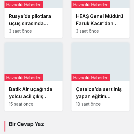
Havacılık Haberleri
Havacılık Haberleri
Rusya’da pilotlara
HEAŞ Genel Müdürü
uçuş sırasında
Faruk Kacır’dan
fotoğraf ve video
gençlere ‘başarısız
3 saat önce
3 saat önce
çekme yasağı
olma hakkı’ mesajı
getirildi
Havacılık Haberleri
Havacılık Haberleri
Batik Air uçağında
Çatalca’da sert iniş
yolcu acil çıkış
yapan eğitim
kapısını açmaya
uçağındaki öğrenci
15 saat önce
18 saat önce
çalıştı
pilot yaralandı
Bir Cevap Yaz