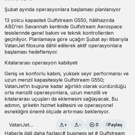
Şubat ayında operasyonlara başlaması planlanıyor
13 yolcu kapasiteli Gulfstream G550, hâlihazırda
ABD’nin Savannah kentinde
Gulfstream Aerospace
tesislerinde genel bakım ve teknik kontrollerden
geçiriliyor. Planlamaya göre uçağın Şubat ayı itibarıyla
VatanJet filosuna dâhil edilerek aktif operasyonlara
başlaması hedefleniyor.
Kıtalararası operasyon kabiliyeti
Geniş ve konforlu kabini, yüksek seyir performansı ve
uzun menzil kapasitesiyle Gulfstream G550;
VatanJet’in bugüne kadar ağırlıklı olarak sürdürdüğü
orta menzilli operasyonlara, uzun menzilli ve
kıtalararası uçuşları da eklemesini sağlayacak. Bu
adımın, şirketin hizmet kalitesini ve operasyonel
esnekliğini önemli ölçüde artırması bekleniyor.
VatanJet
+
-
0
Paylaş
Filosunu
Haberle ilgili daha fazlası:
# business jet
# Gulfstream