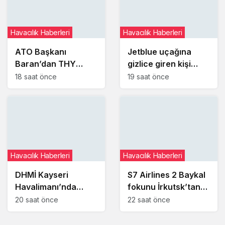
Havacılık Haberleri
Havacılık Haberleri
ATO Başkanı
Jetblue uçağına
Baran’dan THY
gizlice giren kişi
Yönetim Kurulu
uyuyakaldığı
18 saat önce
19 saat önce
Başkanı Şeker’e
tuvalette yakalandı
ziyaret
Havacılık Haberleri
Havacılık Haberleri
DHMİ Kayseri
S7 Airlines 2 Baykal
Havalimanı’nda
fokunu İrkutsk’tan
kayıp ve buluntu
Moskova’ya taşıdı
20 saat önce
22 saat önce
altın gümüş ve
değerli taşları satışa