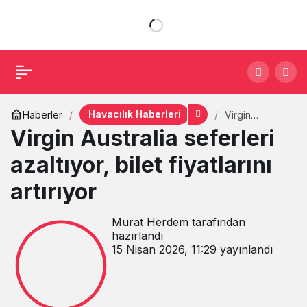
Havacılık Haberleri
Haberler
Virgin
Australia
Virgin Australia seferleri
seferleri
azaltıyor, bilet
azaltıyor, bilet fiyatlarını
fiyatlarını
artırıyor
artırıyor
Murat Herdem
tarafından
hazırlandı
15 Nisan 2026, 11:29
yayınlandı