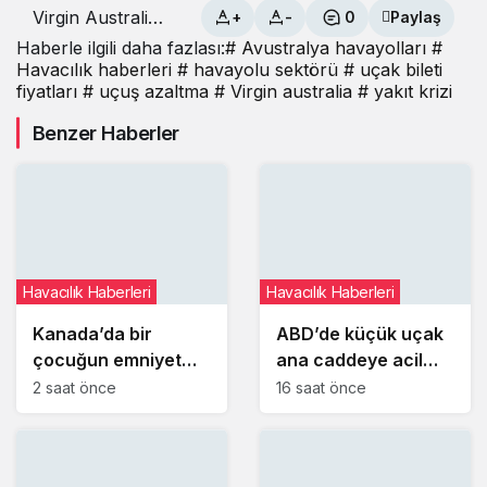
Virgin Australia
+
-
0
Paylaş
seferleri
Haberle ilgili daha fazlası:
# Avustralya havayolları
#
azaltıyor, bilet
Havacılık haberleri
# havayolu sektörü
# uçak bileti
fiyatlarını
fiyatları
# uçuş azaltma
# Virgin australia
# yakıt krizi
artırıyor
Benzer Haberler
Havacılık Haberleri
Havacılık Haberleri
Kanada’da bir
ABD’de küçük uçak
çocuğun emniyet
ana caddeye acil
kemerini takmaması
iniş yaptı
2 saat önce
16 saat önce
uçuşu iptal ettirdi