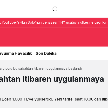
t YouTuber’ı Hlun Solo’nun cenazesi THY uçağıyla ülkesine getirildi
avunma Havacılık
Son Dakika
arç pulu bu sabahtan itibaren uygulanmaya başlandı
bahtan itibaren uygulanmaya
0 TL’den 1.000 TL’ye yükseltildi. Yeni tarife, saat 10.00’dan iti