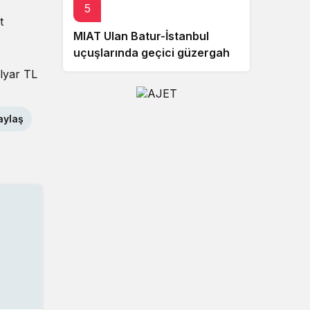
5
t
MIAT Ulan Batur-İstanbul
uçuşlarında geçici güzergah
değişikliğine gitti
ilyar TL
aylaş