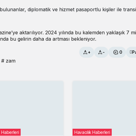
ulunanlar, diplomatik ve hizmet pasaportlu kişiler ile transi
 Hazine’ye aktarılıyor. 2024 yılında bu kalemden yaklaşık 7 m
yılında bu gelirin daha da artması bekleniyor.
+
-
0
P
# zam
k Haberleri
Havacılık Haberleri