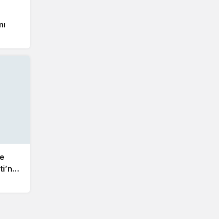
mı
me
ti’nde