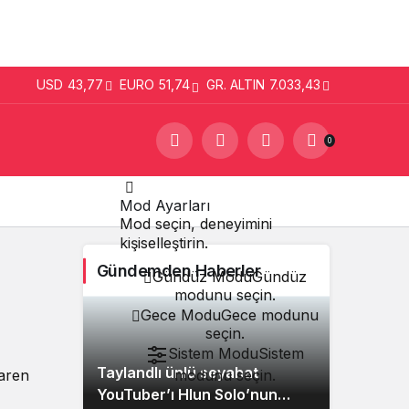
USD
43,77
EURO
51,74
GR. ALTIN
7.033,43
0
Mod Ayarları
Mod seçin, deneyimini
kişiselleştirin.
Gündemden Haberler
Gündüz Modu
Gündüz
modunu seçin.
Gece Modu
Gece modunu
seçin.
Sistem Modu
Sistem
Taylandlı ünlü seyahat
baren
modunu seçin.
YouTuber’ı Hlun Solo’nun