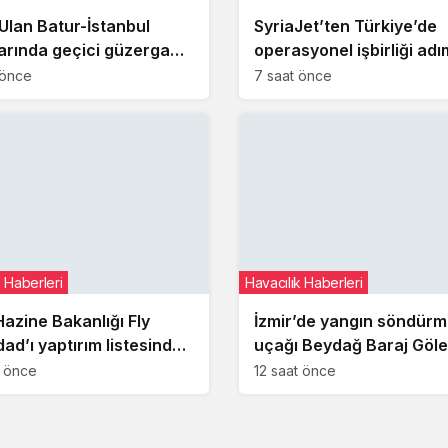
Ulan Batur-İstanbul
SyriaJet’ten Türkiye’de
arında geçici güzergah
operasyonel işbirliği adı
kliğine gitti
 önce
7 saat önce
k Haberleri
Havacılık Haberleri
azine Bakanlığı Fly
İzmir’de yangın söndür
ad’ı yaptırım listesinden
uçağı Beydağ Baraj Göle
dı
yeniden havalanamadı
t önce
12 saat önce