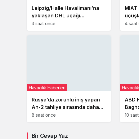
Leipzig/Halle Havalimanı’na
MIAT 
yaklaşan DHL uçağı
uçuşl
bilinmeyen cisimle çarpıştı
değişi
3 saat önce
4 saat
Havacılık Haberleri
Havacılı
Rusya’da zorunlu iniş yapan
ABD H
An-2 tahliye sırasında daha
Baghd
ağır hasar gördü
çıkar
8 saat önce
10 saa
Bir Cevap Yaz