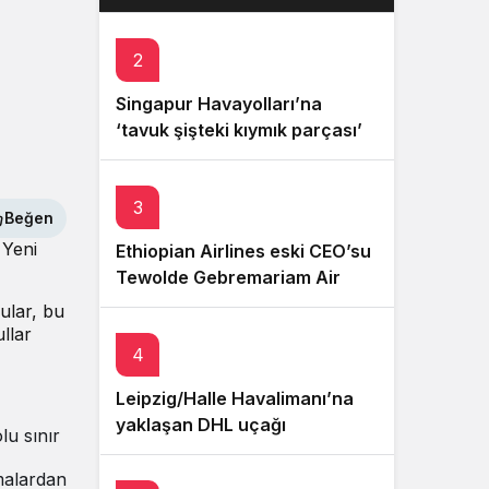
cenazesi THY uçağıyla
ülkesine getirildi
2
Singapur Havayolları’na
‘tavuk şişteki kıymık parçası’
nedeniyle 176 bin dolarlık
dava açıldı
3
Beğen
 Yeni
Ethiopian Airlines eski CEO’su
Tewolde Gebremariam Air
India’nın CEO’su oldu
ular, bu
llar
4
Leipzig/Halle Havalimanı’na
yaklaşan DHL uçağı
lu sınır
bilinmeyen cisimle çarpıştı
malardan