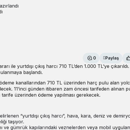
azırlandı
dı
0
Paylaş
 ile yurtdışı çıkış harcı 710 TL’den 1.000 TL’ye çıkarıldı.
ygulanmaya başlandı.
tal ödeme kanallarından 710 TL üzerinden harç pulu alan yolc
lecek. 11’inci günden itibaren zam öncesi tarifeden alınan pu
yeni tarife üzerinden ödeme yapılması gerekecek.
lirlenen “yurtdışı çıkış harcı”, hava, kara, deniz ve demiryo
iği taşıyor.
manı ve gümrük kapılarındaki veznelerden veya mobil uygula