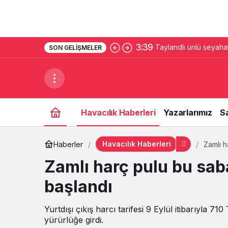
3:39
Taylandlı ünlü seyaha
SON GELIŞMELER
Havacılık Haberleri
Yazarlarımız
S
Havacılık Haberleri
Haberler
Zamlı h
Zamlı harç pulu bu sa
başlandı
Yurtdışı çıkış harcı tarifesi 9 Eylül itibarıyla 71
yürürlüğe girdi.