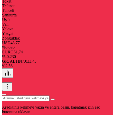
Tokat
Trabzon
Tunceli
Şanlıurfa
Uşak
Van
Yalova
Yozgat
Zonguldak
USD
43,77
%0.080
EURO
51,74
%-0.230
GR. ALTIN
7.033,43
%2.56
Aradığınız kelimeyi yazın ve entera basın, kapatmak için esc
butonuna tıklayın.