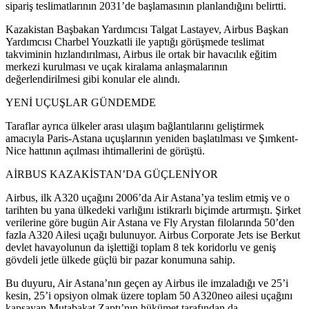
sipariş teslimatlarının 2031’de başlamasının planlandığını belirtti.
Kazakistan Başbakan Yardımcısı Talgat Lastayev, Airbus Başkan
Yardımcısı Charbel Youzkatli ile yaptığı görüşmede teslimat
takviminin hızlandırılması, Airbus ile ortak bir havacılık eğitim
merkezi kurulması ve uçak kiralama anlaşmalarının
değerlendirilmesi gibi konular ele alındı.
YENİ UÇUŞLAR GÜNDEMDE
Taraflar ayrıca ülkeler arası ulaşım bağlantılarını geliştirmek
amacıyla Paris-Astana uçuşlarının yeniden başlatılması ve Şımkent-
Nice hattının açılması ihtimallerini de görüştü.
AİRBUS KAZAKİSTAN’DA GÜÇLENİYOR
Airbus, ilk A320 uçağını 2006’da Air Astana’ya teslim etmiş ve o
tarihten bu yana ülkedeki varlığını istikrarlı biçimde artırmıştı. Şirket
verilerine göre bugün Air Astana ve Fly Arystan filolarında 50’den
fazla A320 Ailesi uçağı bulunuyor. Airbus Corporate Jets ise Berkut
devlet havayolunun da işlettiği toplam 8 tek koridorlu ve geniş
gövdeli jetle ülkede güçlü bir pazar konumuna sahip.
Bu duyuru, Air Astana’nın geçen ay Airbus ile imzaladığı ve 25’i
kesin, 25’i opsiyon olmak üzere toplam 50 A320neo ailesi uçağını
kapsayan Mutabakat Zaptı’nın hükümet tarafından da