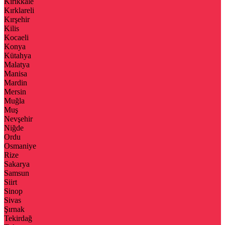
Kırıkkale
Kırklareli
Kırşehir
Kilis
Kocaeli
Konya
Kütahya
Malatya
Manisa
Mardin
Mersin
Muğla
Muş
Nevşehir
Niğde
Ordu
Osmaniye
Rize
Sakarya
Samsun
Siirt
Sinop
Sivas
Şırnak
Tekirdağ