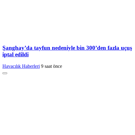
Şanghay’da tayfun nedeniyle bin 300’den fazla uçuş
iptal edildi
Havacılık Haberleri
9 saat önce