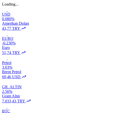
Loading...
USD
0.080%
Amerikan Doları
43,77 TRY
EURO
-0.230%
Euro
51,74 TRY
Petrol
3.03%
Brent Petrol
69,46 USD
GR. ALTIN
2.56%
Gram Altın
7.033,43 TRY
BTC