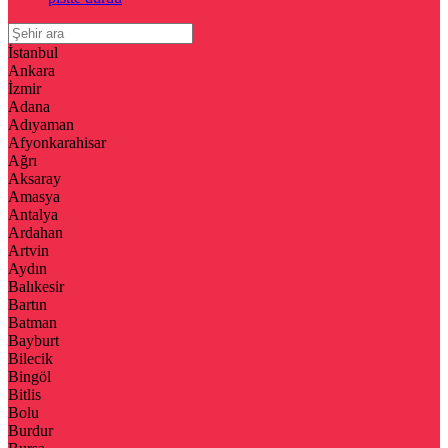
İstanbul
Ankara
İzmir
Adana
Adıyaman
Afyonkarahisar
Ağrı
Aksaray
Amasya
Antalya
Ardahan
Artvin
Aydın
Balıkesir
Bartın
Batman
Bayburt
Bilecik
Bingöl
Bitlis
Bolu
Burdur