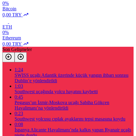
0%
Bitcoin
0,00 TRY
ETH
0%
Ethereum
0,00 TRY
Son Gelişmeler
1:24
SWISS uçağı Atlantik üzerinde küçük yangın ihbarı sonrası
Dublin’e yönlendirildi
1:03
Southwest uçağında yolcu hayatını kaybetti
0:45
Pegasus’un İzmir-Moskova uçağı Sabiha Gökçen
Havalimanı’na yönlendirildi
0:23
Southwest yolcusu çıplak ayaklarını tepsi masasına koydu
0:08
İspanya Alicante Havalimanı’nda kalkış yapan Ryanair uçağı
pistte durdu