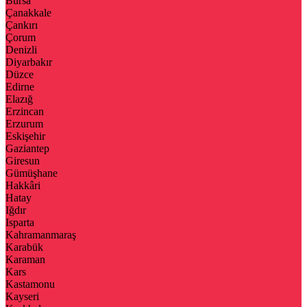
Bursa
Çanakkale
Çankırı
Çorum
Denizli
Diyarbakır
Düzce
Edirne
Elazığ
Erzincan
Erzurum
Eskişehir
Gaziantep
Giresun
Gümüşhane
Hakkâri
Hatay
Iğdır
Isparta
Kahramanmaraş
Karabük
Karaman
Kars
Kastamonu
Kayseri