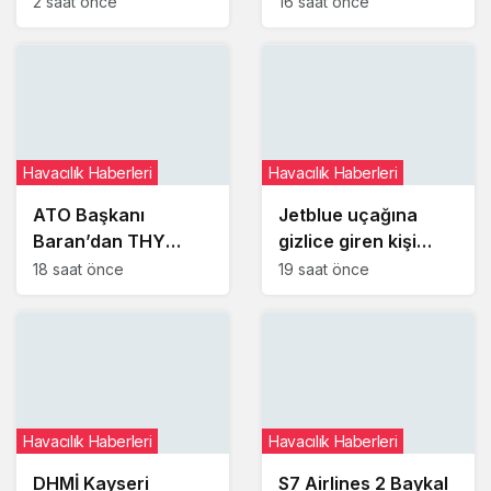
kemerini takmaması
iniş yaptı
2 saat önce
16 saat önce
uçuşu iptal ettirdi
Havacılık Haberleri
Havacılık Haberleri
ATO Başkanı
Jetblue uçağına
Baran’dan THY
gizlice giren kişi
Yönetim Kurulu
uyuyakaldığı
18 saat önce
19 saat önce
Başkanı Şeker’e
tuvalette yakalandı
ziyaret
Havacılık Haberleri
Havacılık Haberleri
DHMİ Kayseri
S7 Airlines 2 Baykal