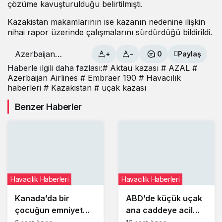
çözüme kavuşturulduğu belirtilmişti.
Kazakistan makamlarının ise kazanın nedenine ilişkin
nihai rapor üzerinde çalışmalarını sürdürdüğü bildirildi.
Azerbaijan
+
-
0
Paylaş
Airlines
Haberle ilgili daha fazlası:
# Aktau kazası
# AZAL
#
kazasında
Azerbaijan Airlines
# Embraer 190
# Havacılık
ölenlerin
haberleri
# Kazakistan
# uçak kazası
yakınlarına
tazminat
Benzer Haberler
ödenmeye
başlandı
Havacılık Haberleri
Havacılık Haberleri
Kanada’da bir
ABD’de küçük uçak
çocuğun emniyet
ana caddeye acil