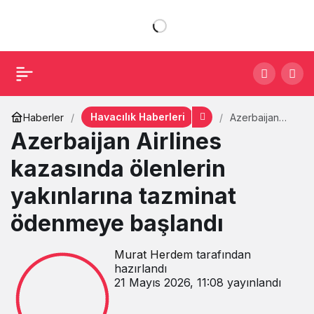
Havacılık Haberleri
Haberler
Azerbaijan
Airlines
Azerbaijan Airlines
kazasında
ölenlerin
kazasında ölenlerin
yakınlarına
tazminat
yakınlarına tazminat
ödenmeye
başlandı
ödenmeye başlandı
Murat Herdem
tarafından
hazırlandı
21 Mayıs 2026, 11:08
yayınlandı