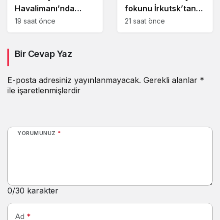
Havalimanı’nda
fokunu İrkutsk’tan
kayıp ve buluntu
Moskova’ya taşıdı
19 saat önce
21 saat önce
altın gümüş ve
değerli taşları satışa
Bir Cevap Yaz
çıkaracak
E-posta adresiniz yayınlanmayacak.
Gerekli alanlar
*
ile işaretlenmişlerdir
YORUMUNUZ
*
0
/30 karakter
Ad
*