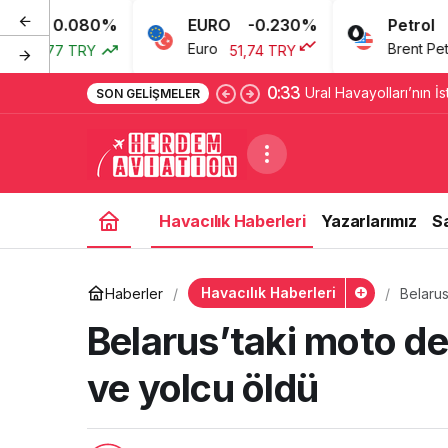
080%
EURO
-0.230%
Petrol
3
Euro
Brent Petrol
TRY
51,74 TRY
69,46 
0:33
Ural Havayolları’nın İs
SON GELIŞMELER
şüpheli polise teslim e
Havacılık Haberleri
Yazarlarımız
S
Havacılık Haberleri
Haberler
Belarus
Belarus’taki moto de
ve yolcu öldü