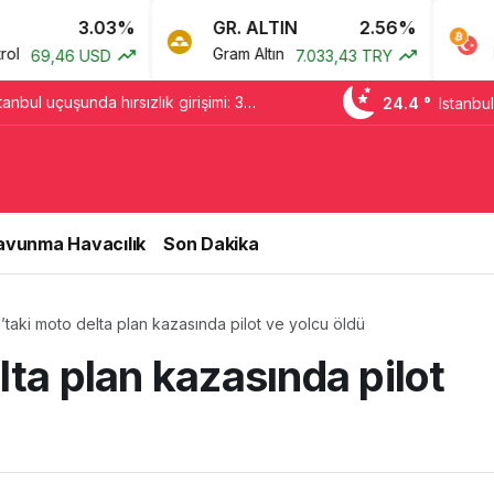
.03%
GR. ALTIN
2.56%
BTC
Gram Altın
Bitcoin
USD
7.033,43 TRY
0,0
tanbul uçuşunda hırsızlık girişimi: 3
24.4 °
Istanbul
dildi
avunma Havacılık
Son Dakika
’taki moto delta plan kazasında pilot ve yolcu öldü
lta plan kazasında pilot