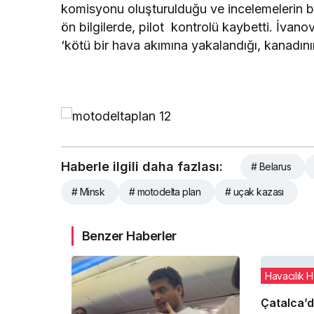
komisyonu oluşturulduğu ve incelemelerin baş
ön bilgilerde, pilot kontrolü kaybetti. İvan
‘kötü bir hava akımına yakalandığı, kanadının
Haberle ilgili daha fazlası:
# Belarus
# Minsk
# motodelta plan
# uçak kazası
Benzer Haberler
Havacılık H
Çatalca’d