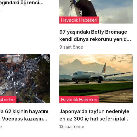
ağındaki öğrenci
landı
e
Havacılık Haberleri
97 yaşındaki Betty Bromage
kendi dünya rekorunu yeniden
kırdı
9 saat önce
aberleri
Havacılık Haberleri
a 62 kişinin hayatını
Japonya’da tayfun nedeniyle
i Voepass kazasında
en az 300 iç hat seferi iptal
tılar ortaya çıktı
edildi
e
13 saat önce