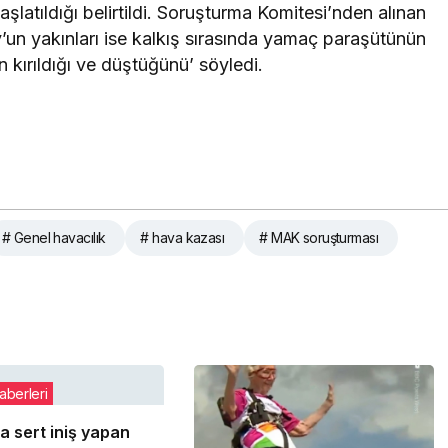
latıldığı belirtildi. Soruşturma Komitesi’nden alınan
ov’un yakınları ise kalkış sırasında yamaç paraşütünün
 kırıldığı ve düştüğünü’ söyledi.
# Genel havacılık
# hava kazası
# MAK soruşturması
aberleri
a sert iniş yapan