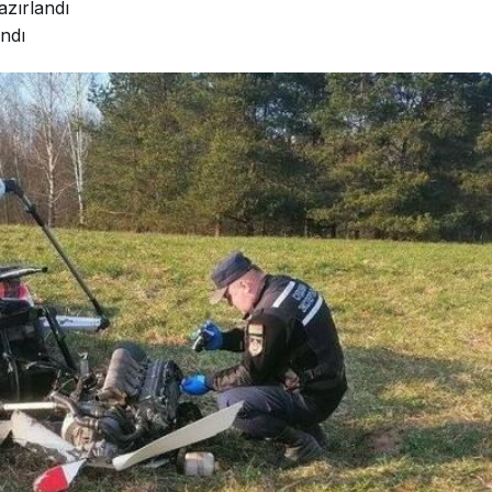
azırlandı
ndı