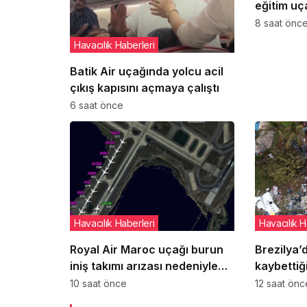
eğitim uç
pilot yara
8 saat önc
Havacılık Haberleri
Batik Air uçağında yolcu acil
çıkış kapısını açmaya çalıştı
6 saat önce
Havacılık Haberleri
Havacılık H
Royal Air Maroc uçağı burun
Brezilya’d
iniş takımı arızası nedeniyle
kaybettiğ
pistte kaldı
yeni ayrın
10 saat önce
12 saat önc