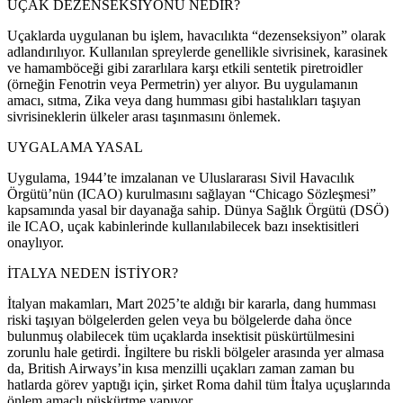
UÇAK DEZENSEKSİYONU NEDİR?
Uçaklarda uygulanan bu işlem, havacılıkta “dezenseksiyon” olarak
adlandırılıyor. Kullanılan spreylerde genellikle sivrisinek, karasinek
ve hamamböceği gibi zararlılara karşı etkili sentetik piretroidler
(örneğin Fenotrin veya Permetrin) yer alıyor. Bu uygulamanın
amacı, sıtma, Zika veya dang humması gibi hastalıkları taşıyan
sivrisineklerin ülkeler arası taşınmasını önlemek.
UYGALAMA YASAL
Uygulama, 1944’te imzalanan ve Uluslararası Sivil Havacılık
Örgütü’nün (ICAO) kurulmasını sağlayan “Chicago Sözleşmesi”
kapsamında yasal bir dayanağa sahip. Dünya Sağlık Örgütü (DSÖ)
ile ICAO, uçak kabinlerinde kullanılabilecek bazı insektisitleri
onaylıyor.
İTALYA NEDEN İSTİYOR?
İtalyan makamları, Mart 2025’te aldığı bir kararla, dang humması
riski taşıyan bölgelerden gelen veya bu bölgelerde daha önce
bulunmuş olabilecek tüm uçaklarda insektisit püskürtülmesini
zorunlu hale getirdi. İngiltere bu riskli bölgeler arasında yer almasa
da, British Airways’in kısa menzilli uçakları zaman zaman bu
hatlarda görev yaptığı için, şirket Roma dahil tüm İtalya uçuşlarında
önlem amaçlı püskürtme yapıyor.