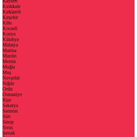
Kayseri
Kırıkkale
Kırklareli
Kırşehir
Kilis
Kocaeli
Konya
Kütahya
Malatya
Manisa
Mardin
Mersin
Muğla
Muş
Nevşehir
Niğde
Ordu
Osmaniye
Rize
Sakarya
Samsun
Siirt
Sinop
Sivas
Şırnak