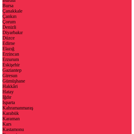
Burdur
Bursa
Çanakkale
Çankırı
Çorum
Denizli
Diyarbakır
Düzce
Edirne
Elazığ
Erzincan
Erzurum
Eskişehir
Gaziantep
Giresun
Gümüşhane
Hakkâri
Hatay
Iğdır
Isparta
Kahramanmaraş
Karabük
Karaman
Kars
Kastamonu