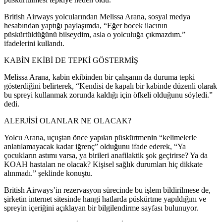
British Airways yolcularından Melissa Arana, sosyal medya
hesabından yaptığı paylaşımda, “Eğer bocek ilacının
püskürtüldüğünü bilseydim, asla o yolculuğa çıkmazdım.”
ifadelerini kullandı.
KABİN EKİBİ DE TEPKİ GÖSTERMİŞ
Melissa Arana, kabin ekibinden bir çalışanın da duruma tepki
gösterdiğini belirterek, “Kendisi de kapalı bir kabinde düzenli olarak
bu spreyi kullanmak zorunda kaldığı için öfkeli olduğunu söyledi.”
dedi.
ALERJİSİ OLANLAR NE OLACAK?
Yolcu Arana, uçuştan önce yapılan püskürtmenin “kelimelerle
anlatılamayacak kadar iğrenç” olduğunu ifade ederek, “Ya
çocukların astımı varsa, ya birileri anafilaktik şok geçirirse? Ya da
KOAH hastaları ne olacak? Kişisel sağlık durumları hiç dikkate
alınmadı.” şeklinde konuştu.
British Airways’in rezervasyon sürecinde bu işlem bildirilmese de,
şirketin internet sitesinde hangi hatlarda püskürtme yapıldığını ve
spreyin içeriğini açıklayan bir bilgilendirme sayfası bulunuyor.