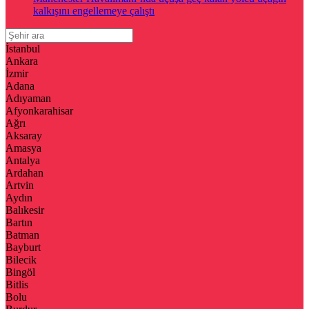
kalkışını engellemeye çalıştı
İstanbul
Ankara
İzmir
Adana
Adıyaman
Afyonkarahisar
Ağrı
Aksaray
Amasya
Antalya
Ardahan
Artvin
Aydın
Balıkesir
Bartın
Batman
Bayburt
Bilecik
Bingöl
Bitlis
Bolu