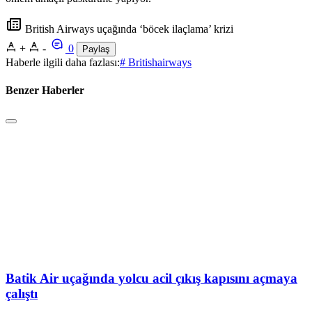
British Airways uçağında ‘böcek ilaçlama’ krizi
+
-
0
Paylaş
Haberle ilgili daha fazlası:
# Britishairways
Benzer Haberler
Batik Air uçağında yolcu acil çıkış kapısını açmaya
çalıştı