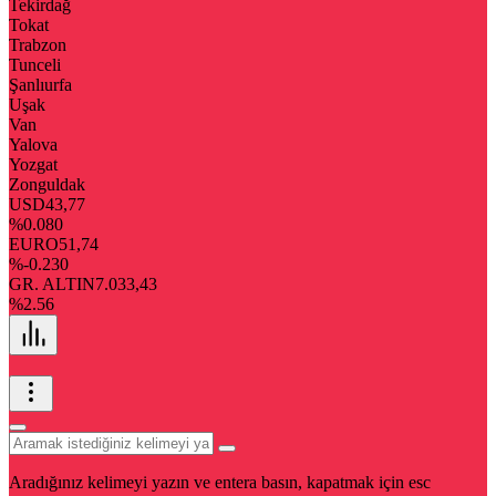
Tekirdağ
Tokat
Trabzon
Tunceli
Şanlıurfa
Uşak
Van
Yalova
Yozgat
Zonguldak
USD
43,77
%0.080
EURO
51,74
%-0.230
GR. ALTIN
7.033,43
%2.56
Aradığınız kelimeyi yazın ve entera basın, kapatmak için esc