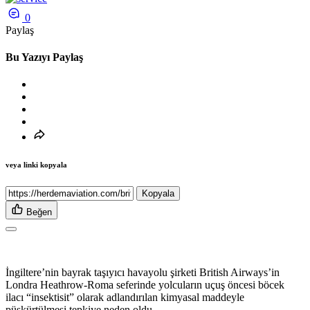
0
Paylaş
Bu Yazıyı Paylaş
veya linki kopyala
Kopyala
Beğen
İngiltere’nin bayrak taşıyıcı havayolu şirketi British Airways’in
Londra Heathrow-Roma seferinde yolcuların uçuş öncesi böcek
ilacı “insektisit” olarak adlandırılan kimyasal maddeyle
püskürtülmesi tepkiye neden oldu.