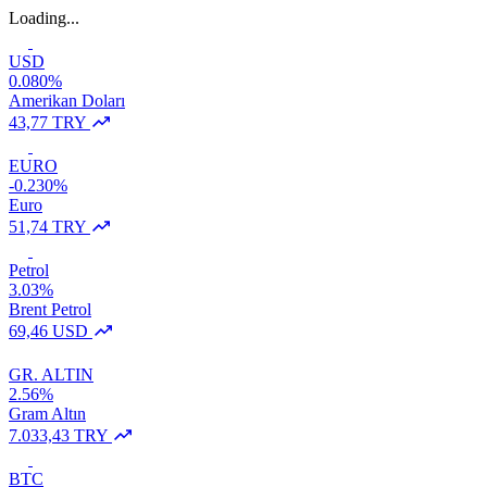
Loading...
USD
0.080%
Amerikan Doları
43,77 TRY
EURO
-0.230%
Euro
51,74 TRY
Petrol
3.03%
Brent Petrol
69,46 USD
GR. ALTIN
2.56%
Gram Altın
7.033,43 TRY
BTC