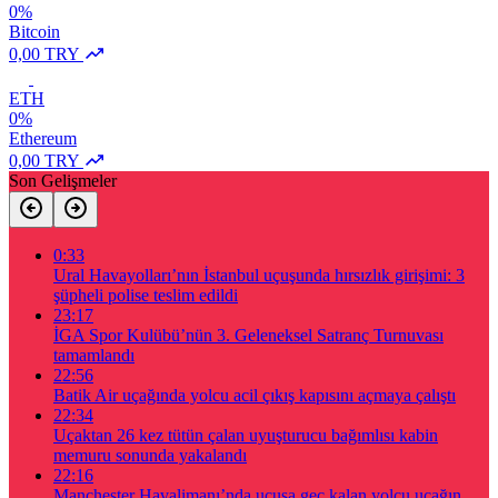
0%
Bitcoin
0,00 TRY
ETH
0%
Ethereum
0,00 TRY
Son Gelişmeler
0:33
Ural Havayolları’nın İstanbul uçuşunda hırsızlık girişimi: 3
şüpheli polise teslim edildi
23:17
İGA Spor Kulübü’nün 3. Geleneksel Satranç Turnuvası
tamamlandı
22:56
Batik Air uçağında yolcu acil çıkış kapısını açmaya çalıştı
22:34
Uçaktan 26 kez tütün çalan uyuşturucu bağımlısı kabin
memuru sonunda yakalandı
22:16
Manchester Havalimanı’nda uçuşa geç kalan yolcu uçağın