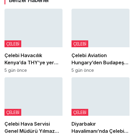
Benzer Haberler
ÇELEBİ
ÇELEBİ
Çelebi Havacılık
Çelebi Aviation
Kenya’da THY’ye yer
Hungary’den Budapeşte
hizmeti vermeye başladı
Gönüllü Kurtarma
5 gün önce
5 gün önce
Birliği’ne destek
ÇELEBİ
ÇELEBİ
Çelebi Hava Servisi
Diyarbakır
Genel Müdürü Yılmaz
Havalimanı’nda Çelebi