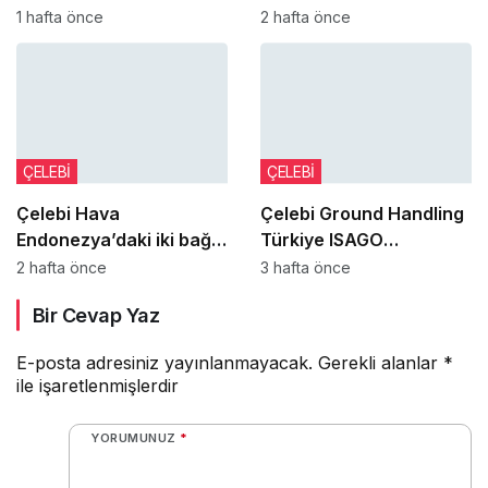
sahadaki çalışanlarla
Platinum Lounge hizmet
1 hafta önce
2 hafta önce
biraraya geldi
ağı genişliyor
ÇELEBİ
ÇELEBİ
Çelebi Hava
Çelebi Ground Handling
Endonezya’daki iki bağlı
Türkiye ISAGO
ortaklığının sermaye
Denetimi’ni başarıyla
2 hafta önce
3 hafta önce
artırımına katılacak
tamamladı
Bir Cevap Yaz
E-posta adresiniz yayınlanmayacak.
Gerekli alanlar
*
ile işaretlenmişlerdir
YORUMUNUZ
*