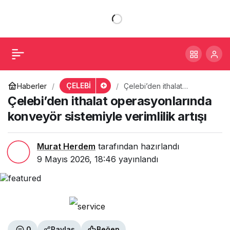
Çelebi’den ithalat
+
-
0
Paylaş
operasyonlarında
konveyör sistemiyle
ÇELEBİ
Haberler
Çelebi’den ithalat
operasyonlarında
Çelebi’den ithalat operasyonlarında
verimlilik artışı
konveyör sistemiyle
verimlilik artışı
konveyör sistemiyle verimlilik artışı
Murat Herdem
tarafından hazırlandı
9 Mayıs 2026, 18:46
yayınlandı
0
Paylaş
Beğen