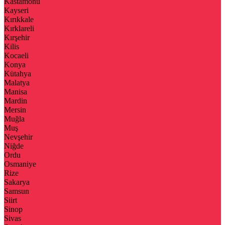
Kastamonu
Kayseri
Kırıkkale
Kırklareli
Kırşehir
Kilis
Kocaeli
Konya
Kütahya
Malatya
Manisa
Mardin
Mersin
Muğla
Muş
Nevşehir
Niğde
Ordu
Osmaniye
Rize
Sakarya
Samsun
Siirt
Sinop
Sivas