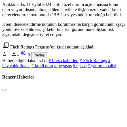
Açıklamada, 11 Eylül 2024 tarihli özel durum açıklamasına konu
olan ve yurt dışında ihraç edilen tahvillere ilişkin uzun vadeli kredi
derecelendirme notunun da ‘BB-‘ seviyesinde korunduğu belirtildi.
Kredi derecelendirme notunun korunmasına karşın görünümün aşağı
yönlü revize edilmesi, şirketin finansal görünümüne ilişkin risk
algısındaki değişime işaret ediyor.
Fitch Ratings Pegasus’un kredi notunu açıkladı
+
-
0
Paylaş
Haberle ilgili daha fazlası:
# borsa haberleri
# Fitch Ratings
#
havacılık finans
# kredi notu
# pegasus
# pgsus
# yatırım analizi
Benzer Haberler