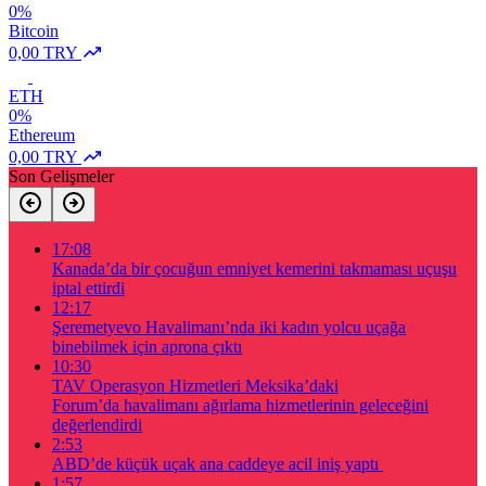
0%
Bitcoin
0,00 TRY
ETH
0%
Ethereum
0,00 TRY
Son Gelişmeler
17:08
Kanada’da bir çocuğun emniyet kemerini takmaması uçuşu
iptal ettirdi
12:17
Şeremetyevo Havalimanı’nda iki kadın yolcu uçağa
binebilmek için aprona çıktı
10:30
TAV Operasyon Hizmetleri Meksika’daki
Forum’da havalimanı ağırlama hizmetlerinin geleceğini
değerlendirdi
2:53
ABD’de küçük uçak ana caddeye acil iniş yaptı
1:57