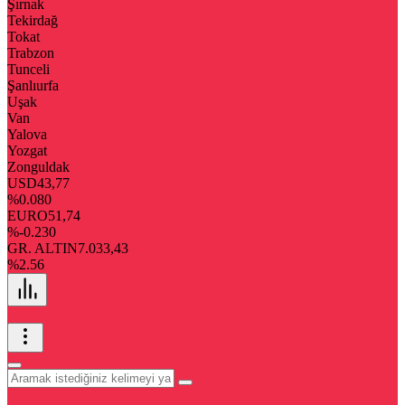
Şırnak
Tekirdağ
Tokat
Trabzon
Tunceli
Şanlıurfa
Uşak
Van
Yalova
Yozgat
Zonguldak
USD
43,77
%0.080
EURO
51,74
%-0.230
GR. ALTIN
7.033,43
%2.56