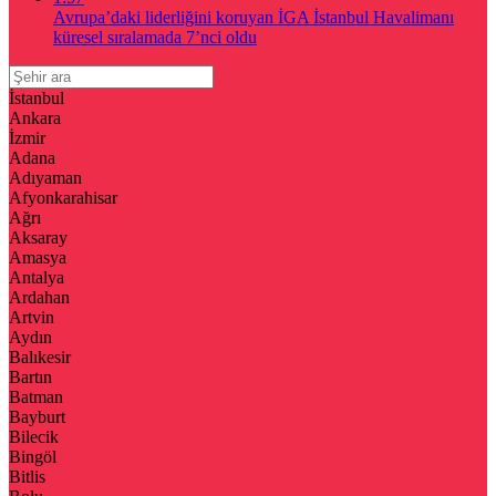
Avrupa’daki liderliğini koruyan İGA İstanbul Havalimanı
küresel sıralamada 7’nci oldu
İstanbul
Ankara
İzmir
Adana
Adıyaman
Afyonkarahisar
Ağrı
Aksaray
Amasya
Antalya
Ardahan
Artvin
Aydın
Balıkesir
Bartın
Batman
Bayburt
Bilecik
Bingöl
Bitlis