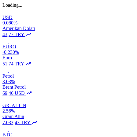
Loading...
USD
0.080%
Amerikan Doları
43,77 TRY
EURO
-0.230%
Euro
51,74 TRY
Petrol
3.03%
Brent Petrol
69,46 USD
GR. ALTIN
2.56%
Gram Altın
7.033,43 TRY
BTC