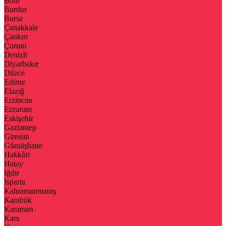
Bolu
Burdur
Bursa
Çanakkale
Çankırı
Çorum
Denizli
Diyarbakır
Düzce
Edirne
Elazığ
Erzincan
Erzurum
Eskişehir
Gaziantep
Giresun
Gümüşhane
Hakkâri
Hatay
Iğdır
Isparta
Kahramanmaraş
Karabük
Karaman
Kars