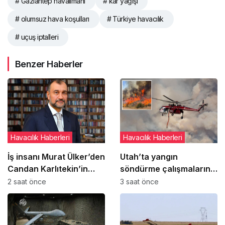
# Gaziantep havalimanı
# kar yağışı
# olumsuz hava koşulları
# Türkiye havacılık
# uçuş iptalleri
Benzer Haberler
Havacılık Haberleri
Havacılık Haberleri
İş insanı Murat Ülker’den
Utah’ta yangın
Candan Karlıtekin’in
söndürme çalışmalarına
THY ile ilgili kaleme
katılan helikopter düştü:
2 saat önce
3 saat önce
aldığı kitaba övgü
2 pilot hayatını kaybetti