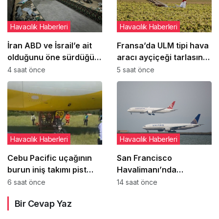
Havacılık Haberleri
Havacılık Haberleri
İran ABD ve İsrail’e ait
Fransa’da ULM tipi hava
olduğunu öne sürdüğü
aracı ayçiçeği tarlasına
hava araçlarının
‘paraşüt sistemini’
4 saat önce
5 saat önce
enkazlarını sergiledi
açarak indi
Havacılık Haberleri
Havacılık Haberleri
Cebu Pacific uçağının
San Francisco
burun iniş takımı pist
Havalimanı’nda
dönüşünde çim alana
uçakların paralel
6 saat önce
14 saat önce
çıktı
pistlere inişleri 12
Bir Cevap Yaz
Ağustos’ta yeniden
başlıyor