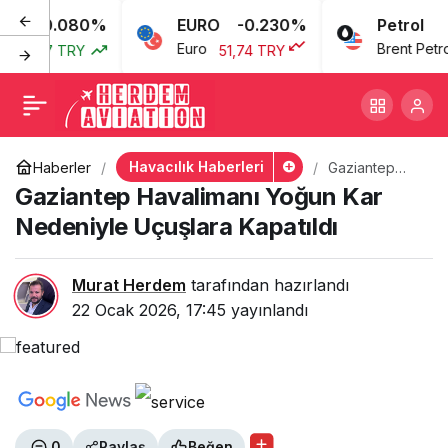
0.080%
EURO
-0.230%
Petrol
Gaziantep Havalimanı
+
-
0
Euro
Brent Petrol
3,77 TRY
51,74 TRY
6
Yoğun Kar Nedeniyle
Uçuşlara Kapatıldı
Havacılık Haberleri
Haberler
Gaziantep
Havalimanı
Gaziantep Havalimanı Yoğun Kar
Yoğun Kar
Nedeniyle
Nedeniyle Uçuşlara Kapatıldı
Uçuşlara
Kapatıldı
Murat Herdem
tarafından hazırlandı
22 Ocak 2026, 17:45
yayınlandı
0
Paylaş
Beğen