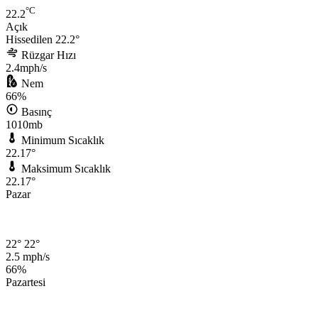
°C
22.2
Açık
Hissedilen 22.2°
Rüzgar Hızı
2.4mph/s
Nem
66%
Basınç
1010mb
Minimum Sıcaklık
22.17°
Maksimum Sıcaklık
22.17°
Pazar
22°
22°
2.5 mph/s
66%
Pazartesi