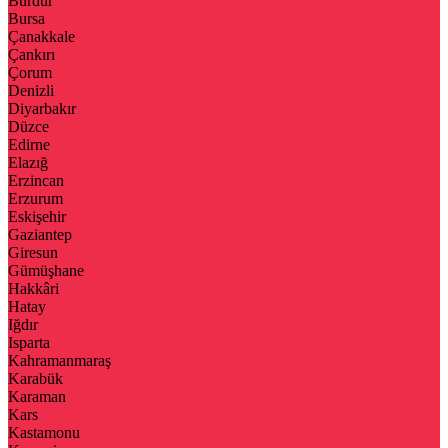
Burdur
Bursa
Çanakkale
Çankırı
Çorum
Denizli
Diyarbakır
Düzce
Edirne
Elazığ
Erzincan
Erzurum
Eskişehir
Gaziantep
Giresun
Gümüşhane
Hakkâri
Hatay
Iğdır
Isparta
Kahramanmaraş
Karabük
Karaman
Kars
Kastamonu