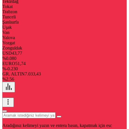
Tekirdağ
Tokat
Trabzon
Tunceli
Şanlıurfa
Uşak
Van
Yalova
Yozgat
Zonguldak
USD
43,77
%0.080
EURO
51,74
%-0.230
GR. ALTIN
7.033,43
%2.56
Aradığınız kelimeyi yazın ve entera basın, kapatmak için esc