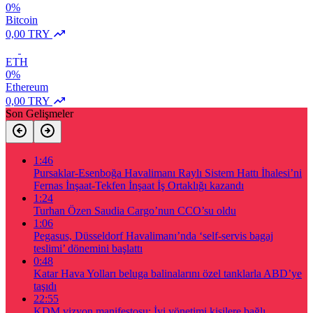
0%
Bitcoin
0,00 TRY
ETH
0%
Ethereum
0,00 TRY
Son Gelişmeler
1:46
Pursaklar-Esenboğa Havalimanı Raylı Sistem Hattı İhalesi’ni
Fernas İnşaat-Tekfen İnşaat İş Ortaklığı kazandı
1:24
Turhan Özen Saudia Cargo’nun CCO’su oldu
1:06
Pegasus, Düsseldorf Havalimanı’nda ‘self-servis bagaj
teslimi’ dönemini başlattı
0:48
Katar Hava Yolları beluga balinalarını özel tanklarla ABD’ye
taşıdı
22:55
KDM vizyon manifestosu: İyi yönetimi kişilere bağlı