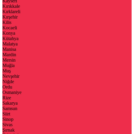
Kayseri
Kırıkkale
Kırklareli
Kırşehir
Kilis
Kocaeli
Konya
Kütahya
Malatya
Manisa
Mardin
Mersin
Muğla
Muş
Nevşehir
Niğde
Ordu
Osmaniye
Rize
Sakarya
Samsun
Siirt
Sinop
Sivas
Şırnak