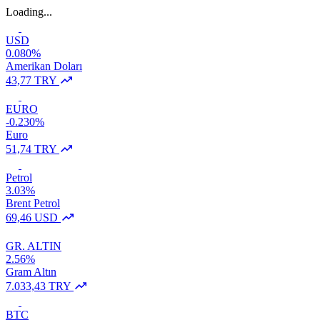
Loading...
USD
0.080%
Amerikan Doları
43,77 TRY
EURO
-0.230%
Euro
51,74 TRY
Petrol
3.03%
Brent Petrol
69,46 USD
GR. ALTIN
2.56%
Gram Altın
7.033,43 TRY
BTC