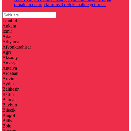
olmaktan çıkarıp kurumsal refleks haline getirmek
İstanbul
Ankara
İzmir
Adana
Adıyaman
Afyonkarahisar
Ağrı
Aksaray
Amasya
Antalya
Ardahan
Artvin
Aydın
Balıkesir
Bartın
Batman
Bayburt
Bilecik
Bingöl
Bitlis
Bolu