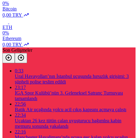
0%
Bitcoin
0,00 TRY
ETH
0%
Ethereum
0,00 TRY
Son Gelişmeler
0:33
Ural Havayolları’nın İstanbul uçuşunda hırsızlık girişimi: 3
şüpheli polise teslim edildi
23:17
İGA Spor Kulübü’nün 3. Geleneksel Satranç Turnuvası
tamamlandı
22:56
Batik Air uçağında yolcu acil çıkış kapısını açmaya çalıştı
22:34
Uçaktan 26 kez tütün çalan uyuşturucu bağımlısı kabin
memuru sonunda yakalandı
22:16
Manchester Havalimanı’nda uçuşa geç kalan yolcu uçağın