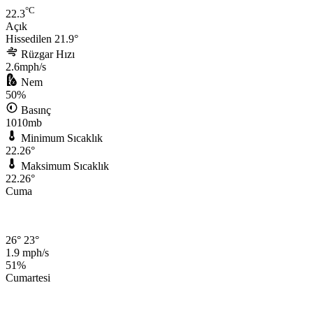
°C
22.3
Açık
Hissedilen 21.9°
Rüzgar Hızı
2.6mph/s
Nem
50%
Basınç
1010mb
Minimum Sıcaklık
22.26°
Maksimum Sıcaklık
22.26°
Cuma
26°
23°
1.9 mph/s
51%
Cumartesi