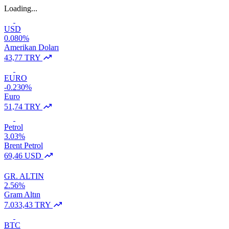
Loading...
USD
0.080%
Amerikan Doları
43,77 TRY
EURO
-0.230%
Euro
51,74 TRY
Petrol
3.03%
Brent Petrol
69,46 USD
GR. ALTIN
2.56%
Gram Altın
7.033,43 TRY
BTC