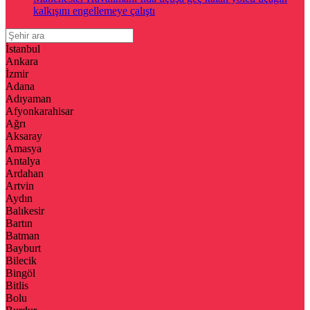
kalkışını engellemeye çalıştı
İstanbul
Ankara
İzmir
Adana
Adıyaman
Afyonkarahisar
Ağrı
Aksaray
Amasya
Antalya
Ardahan
Artvin
Aydın
Balıkesir
Bartın
Batman
Bayburt
Bilecik
Bingöl
Bitlis
Bolu