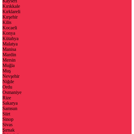
Kayseri
Kırıkkale
Kırklareli
Kırşehir
Kilis
Kocaeli
Konya
Kütahya
Malatya
Manisa
Mardin
Mersin
Muğla
Muş
Nevşehir
Niğde
Ordu
Osmaniye
Rize
Sakarya
Samsun
Siirt
Sinop
Sivas
Şırnak