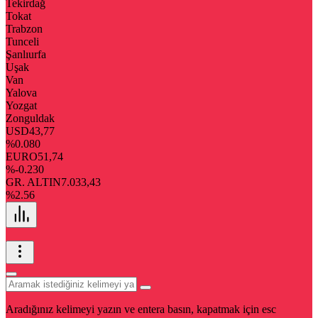
Tekirdağ
Tokat
Trabzon
Tunceli
Şanlıurfa
Uşak
Van
Yalova
Yozgat
Zonguldak
USD
43,77
%0.080
EURO
51,74
%-0.230
GR. ALTIN
7.033,43
%2.56
Aradığınız kelimeyi yazın ve entera basın, kapatmak için esc