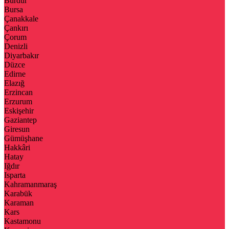
Burdur
Bursa
Çanakkale
Çankırı
Çorum
Denizli
Diyarbakır
Düzce
Edirne
Elazığ
Erzincan
Erzurum
Eskişehir
Gaziantep
Giresun
Gümüşhane
Hakkâri
Hatay
Iğdır
Isparta
Kahramanmaraş
Karabük
Karaman
Kars
Kastamonu