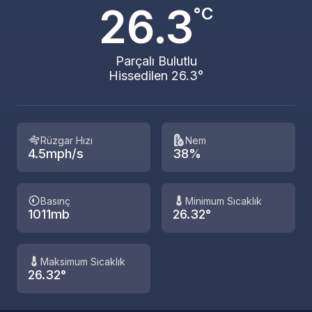
26.3
°C
Parçalı Bulutlu
Hissedilen 26.3°
Rüzgar Hızı
Nem
4.5mph/s
38%
Basınç
Minimum Sıcaklık
1011mb
26.32°
Maksimum Sıcaklık
26.32°