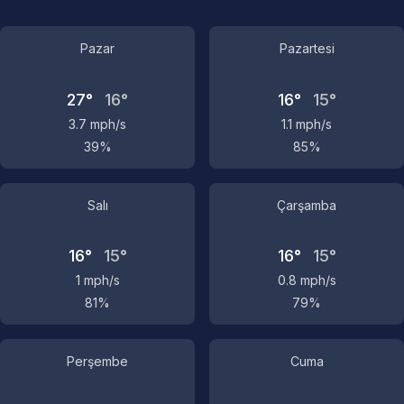
Pazar
Pazartesi
27°
16°
16°
15°
3.7 mph/s
1.1 mph/s
39%
85%
Salı
Çarşamba
16°
15°
16°
15°
1 mph/s
0.8 mph/s
81%
79%
Perşembe
Cuma