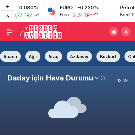
0.080%
EURO
-0.230%
Petrol
ı
Euro
Brent Petr
43,77 TRY
51,74 TRY
Abana
Ağlı
Araç
Azdavay
Bozkurt
Çat
Daday için Hava Durumu
12:49