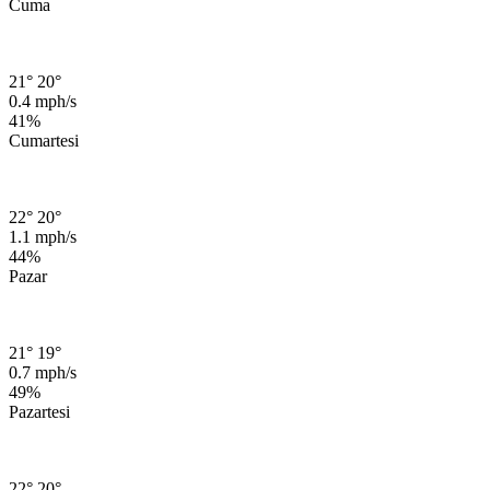
Cuma
21°
20°
0.4 mph/s
41%
Cumartesi
22°
20°
1.1 mph/s
44%
Pazar
21°
19°
0.7 mph/s
49%
Pazartesi
22°
20°