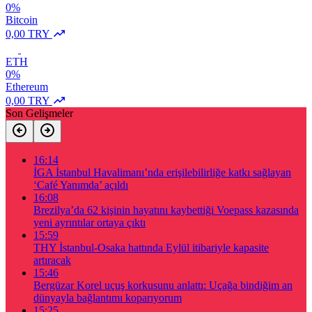
0%
Bitcoin
0,00 TRY
ETH
0%
Ethereum
0,00 TRY
Son Gelişmeler
16:14
İGA İstanbul Havalimanı’nda erişilebilirliğe katkı sağlayan
‘Café Yanımda’ açıldı
16:08
Brezilya’da 62 kişinin hayatını kaybettiği Voepass kazasında
yeni ayrıntılar ortaya çıktı
15:59
THY İstanbul-Osaka hattında Eylül itibariyle kapasite
artıracak
15:46
Bergüzar Korel uçuş korkusunu anlattı: Uçağa bindiğim an
dünyayla bağlantımı koparıyorum
15:25