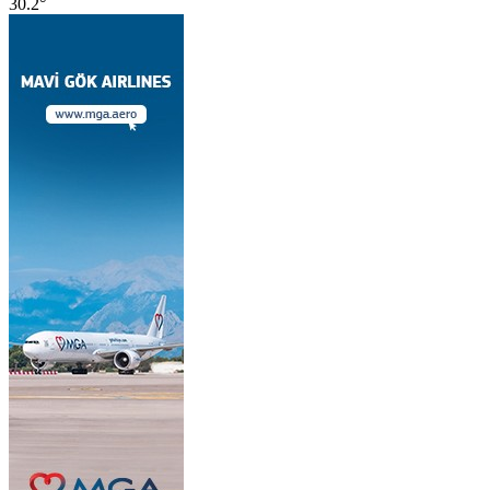
30.2°