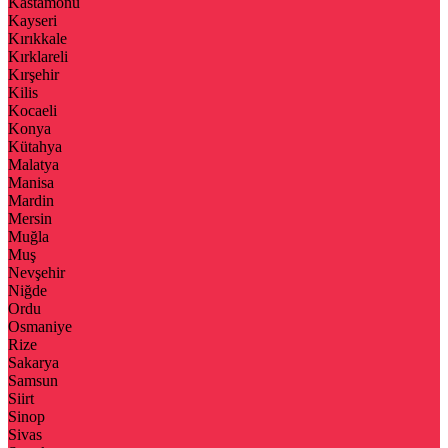
Kastamonu
Kayseri
Kırıkkale
Kırklareli
Kırşehir
Kilis
Kocaeli
Konya
Kütahya
Malatya
Manisa
Mardin
Mersin
Muğla
Muş
Nevşehir
Niğde
Ordu
Osmaniye
Rize
Sakarya
Samsun
Siirt
Sinop
Sivas