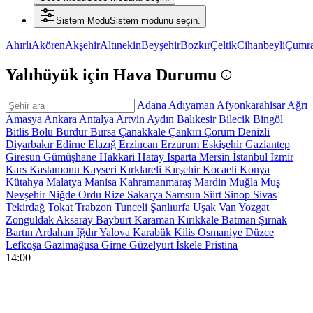
Sistem Modu
Sistem modunu seçin.
Ahırlı
Akören
Akşehir
Altınekin
Beyşehir
Bozkır
Çeltik
Cihanbeyli
Çumr
Yalıhüyük için Hava Durumu
Adana
Adıyaman
Afyonkarahisar
Ağrı
Amasya
Ankara
Antalya
Artvin
Aydın
Balıkesir
Bilecik
Bingöl
Bitlis
Bolu
Burdur
Bursa
Çanakkale
Çankırı
Çorum
Denizli
Diyarbakır
Edirne
Elazığ
Erzincan
Erzurum
Eskişehir
Gaziantep
Giresun
Gümüşhane
Hakkari
Hatay
Isparta
Mersin
İstanbul
İzmir
Kars
Kastamonu
Kayseri
Kırklareli
Kırşehir
Kocaeli
Konya
Kütahya
Malatya
Manisa
Kahramanmaraş
Mardin
Muğla
Muş
Nevşehir
Niğde
Ordu
Rize
Sakarya
Samsun
Siirt
Sinop
Sivas
Tekirdağ
Tokat
Trabzon
Tunceli
Şanlıurfa
Uşak
Van
Yozgat
Zonguldak
Aksaray
Bayburt
Karaman
Kırıkkale
Batman
Şırnak
Bartın
Ardahan
Iğdır
Yalova
Karabük
Kilis
Osmaniye
Düzce
Lefkoşa
Gazimağusa
Girne
Güzelyurt
İskele
Pristina
14:00