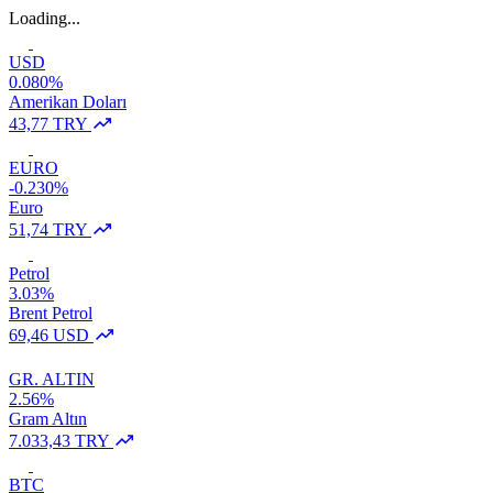
Loading...
USD
0.080%
Amerikan Doları
43,77 TRY
EURO
-0.230%
Euro
51,74 TRY
Petrol
3.03%
Brent Petrol
69,46 USD
GR. ALTIN
2.56%
Gram Altın
7.033,43 TRY
BTC