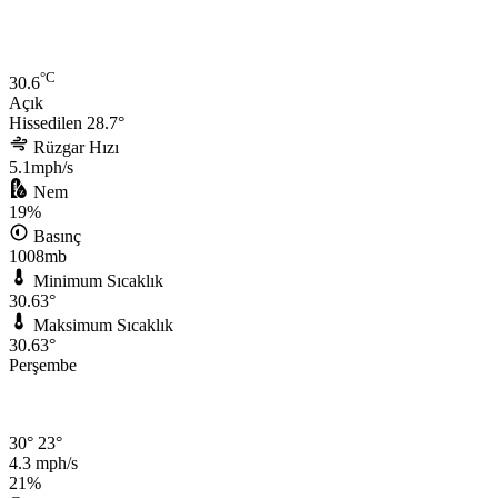
°C
30.6
Açık
Hissedilen 28.7°
Rüzgar Hızı
5.1mph/s
Nem
19%
Basınç
1008mb
Minimum Sıcaklık
30.63°
Maksimum Sıcaklık
30.63°
Perşembe
30°
23°
4.3 mph/s
21%