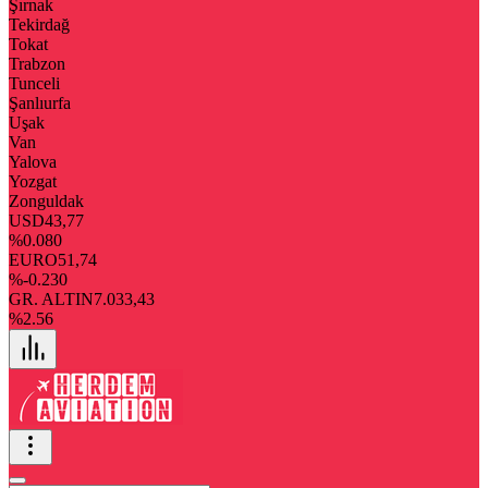
Şırnak
Tekirdağ
Tokat
Trabzon
Tunceli
Şanlıurfa
Uşak
Van
Yalova
Yozgat
Zonguldak
USD
43,77
%0.080
EURO
51,74
%-0.230
GR. ALTIN
7.033,43
%2.56