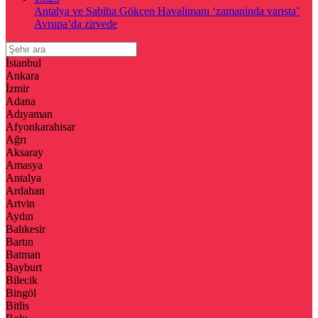
Antalya ve Sabiha Gökçen Havalimanı ‘zamaninda varışta’
Avrupa’da zirvede
İstanbul
Ankara
İzmir
Adana
Adıyaman
Afyonkarahisar
Ağrı
Aksaray
Amasya
Antalya
Ardahan
Artvin
Aydın
Balıkesir
Bartın
Batman
Bayburt
Bilecik
Bingöl
Bitlis