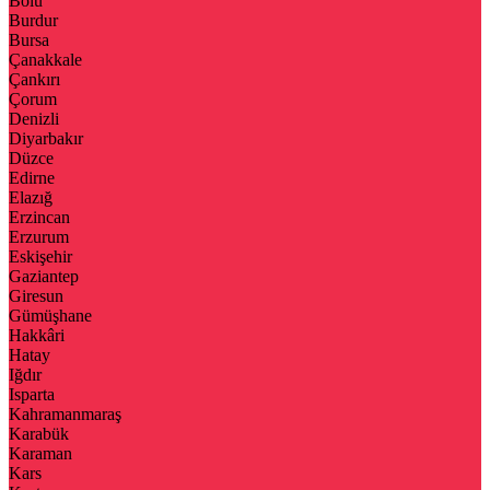
Bolu
Burdur
Bursa
Çanakkale
Çankırı
Çorum
Denizli
Diyarbakır
Düzce
Edirne
Elazığ
Erzincan
Erzurum
Eskişehir
Gaziantep
Giresun
Gümüşhane
Hakkâri
Hatay
Iğdır
Isparta
Kahramanmaraş
Karabük
Karaman
Kars