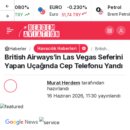
0.080%
EURO
-0.230%
Petrol
British Airways’in Las
+
-
0
Euro
Brent Petrol
3,77 TRY
51,74 TRY
Vegas Seferini Yapan
Uçağında Cep Telefonu
Havacılık Haberleri
Haberler
British
Airways’in Las
British Airways’in Las Vegas Seferini
Yandı
Vegas
Seferini
Yapan Uçağında Cep Telefonu Yandı
Yapan
Uçağında Cep
Telefonu
Murat Herdem
tarafından
Yandı
hazırlandı
16 Haziran 2026, 11:30
yayınlandı