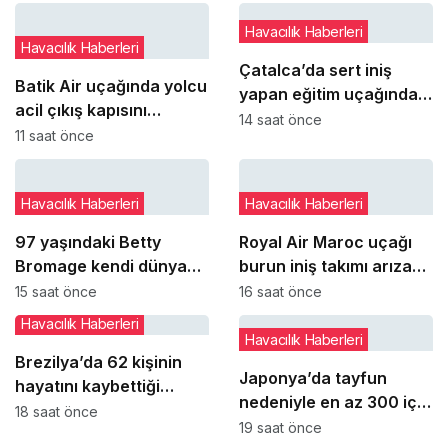
Havacılık Haberleri
Havacılık Haberleri
Çatalca’da sert iniş
Batik Air uçağında yolcu
yapan eğitim uçağındaki
acil çıkış kapısını
öğrenci pilot yaralandı
14 saat önce
açmaya çalıştı
11 saat önce
Havacılık Haberleri
Havacılık Haberleri
97 yaşındaki Betty
Royal Air Maroc uçağı
Bromage kendi dünya
burun iniş takımı arızası
rekorunu yeniden kırdı
nedeniyle pistte kaldı
15 saat önce
16 saat önce
Havacılık Haberleri
Havacılık Haberleri
Brezilya’da 62 kişinin
Japonya’da tayfun
hayatını kaybettiği
nedeniyle en az 300 iç
Voepass kazasında yeni
18 saat önce
hat seferi iptal edildi
19 saat önce
ayrıntılar ortaya çıktı